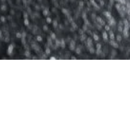
100% Eesti
Tarnime üle Eesti
tooraine
Värsked
Õnnelikult looduses
lihapakkumised
kasvanud