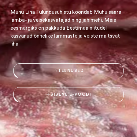
Muhu Liha Tulundusühistu koondab Muhu saare
lamba- ja veisekasvatajad ning jahimehi. Meie
eesmärgiks on pakkuda Eestimaa niitudel
kasvanud õnnelike lammaste ja veiste maitsvat
liha.
TEENUSED
SISENE E-POODI