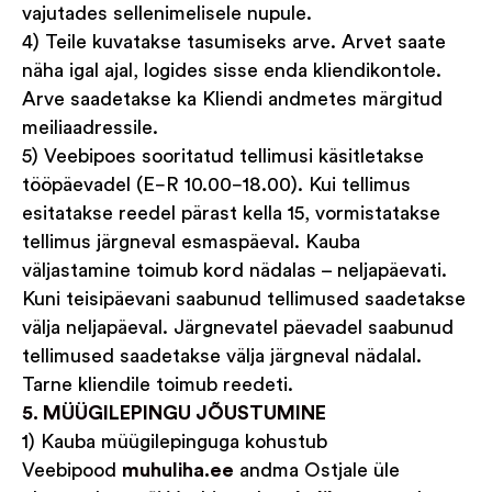
vajutades sellenimelisele nupule.
4) Teile kuvatakse tasumiseks arve. Arvet saate
näha igal ajal, logides sisse enda kliendikontole.
Arve saadetakse ka Kliendi andmetes märgitud
meiliaadressile.
5) Veebipoes sooritatud tellimusi käsitletakse
tööpäevadel (E−R 10.00−18.00). Kui tellimus
esitatakse reedel pärast kella 15, vormistatakse
tellimus järgneval esmaspäeval. Kauba
väljastamine toimub kord nädalas – neljapäevati.
Kuni teisipäevani saabunud tellimused saadetakse
välja neljapäeval. Järgnevatel päevadel saabunud
tellimused saadetakse välja järgneval nädalal.
Tarne kliendile toimub reedeti.
5. MÜÜGILEPINGU JÕUSTUMINE
1) Kauba müügilepinguga kohustub
Veebipood
muhuliha.ee
andma Ostjale üle