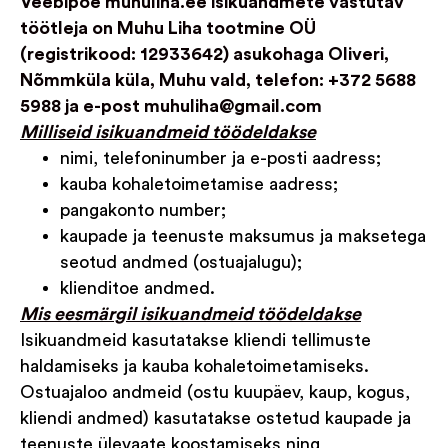
Veebipoe muhuliha.ee isikuandmete vastutav
töötleja on Muhu Liha tootmine OÜ
(registrikood: 12933642) asukohaga
Oliveri,
Nõmmküla küla, Muhu vald
,
telefon: +372 5688
5988 ja e-post
muhuliha@gmail.com
Milliseid isikuandmeid töödeldakse
nimi, telefoninumber ja e-posti aadress;
kauba kohaletoimetamise aadress;
pangakonto number;
kaupade ja teenuste maksumus ja maksetega
seotud andmed (ostuajalugu);
klienditoe andmed.
Mis eesmärgil isikuandmeid töödeldakse
Isikuandmeid kasutatakse kliendi tellimuste
haldamiseks ja kauba kohaletoimetamiseks.
Ostuajaloo andmeid (ostu kuupäev, kaup, kogus,
kliendi andmed) kasutatakse ostetud kaupade ja
teenuste ülevaate koostamiseks ning