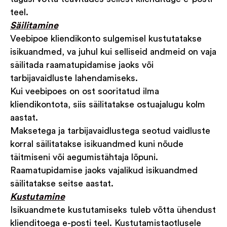
teel.
Säilitamine
Veebipoe kliendikonto sulgemisel kustutatakse
isikuandmed, va juhul kui selliseid andmeid on vaja
säilitada raamatupidamise jaoks või
tarbijavaidluste lahendamiseks.
Kui veebipoes on ost sooritatud ilma
kliendikontota, siis säilitatakse ostuajalugu kolm
aastat.
Maksetega ja tarbijavaidlustega seotud vaidluste
korral säilitatakse isikuandmed kuni nõude
täitmiseni või aegumistähtaja lõpuni.
Raamatupidamise jaoks vajalikud isikuandmed
säilitatakse seitse aastat.
Kustutamine
Isikuandmete kustutamiseks tuleb võtta ühendust
klienditoega e-posti teel. Kustutamistaotlusele