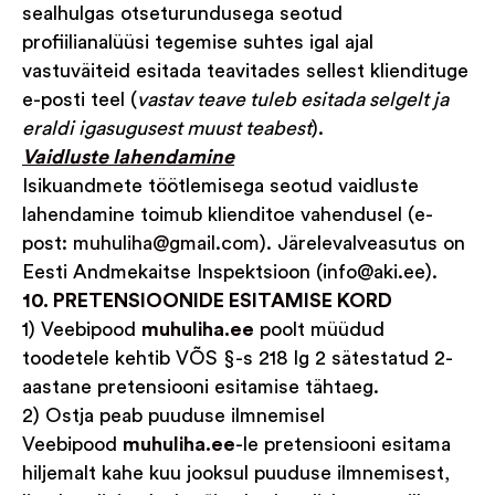
sealhulgas otseturundusega seotud
profiilianalüüsi tegemise suhtes igal ajal
vastuväiteid esitada teavitades sellest kliendituge
e-posti teel (
vastav teave tuleb esitada selgelt ja
eraldi igasugusest muust teabest
).
Vaidluste lahendamine
Isikuandmete töötlemisega seotud vaidluste
lahendamine toimub klienditoe vahendusel (e-
post:
muhuliha@gmail.com
). Järelevalveasutus on
Eesti Andmekaitse Inspektsioon (info@aki.ee).
10. PRETENSIOONIDE ESITAMISE KORD
1) Veebipood
muhuliha.ee
poolt müüdud
toodetele kehtib VÕS §-s 218 lg 2 sätestatud 2-
aastane pretensiooni esitamise tähtaeg.
2) Ostja peab puuduse ilmnemisel
Veebipood
muhuliha.ee
-le pretensiooni esitama
hiljemalt kahe kuu jooksul puuduse ilmnemisest,