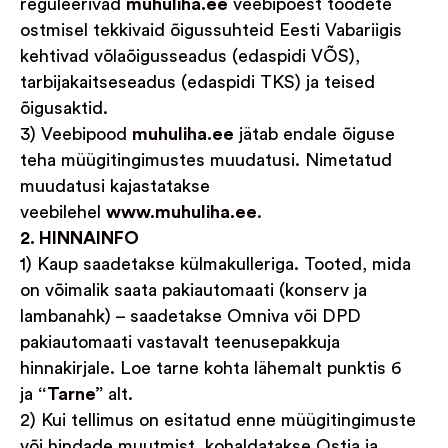
reguleerivad
muhuliha.ee
veebipoest toodete
ostmisel tekkivaid õigussuhteid Eesti Vabariigis
kehtivad võlaõigusseadus (edaspidi VÕS),
tarbijakaitseseadus (edaspidi TKS) ja teised
õigusaktid.
3) Veebipood
muhuliha.ee
jätab endale õiguse
teha müügitingimustes muudatusi. Nimetatud
muudatusi kajastatakse
veebilehel
www.muhuliha.ee
.
2. HINNAINFO
1) Kaup saadetakse külmakulleriga. Tooted, mida
on võimalik saata pakiautomaati (konserv ja
lambanahk) – saadetakse Omniva või DPD
pakiautomaati vastavalt teenusepakkuja
hinnakirjale. Loe tarne kohta lähemalt punktis 6
ja
“Tarne”
alt.
2) Kui tellimus on esitatud enne müügitingimuste
või hindade muutmist, kohaldatakse Ostja ja