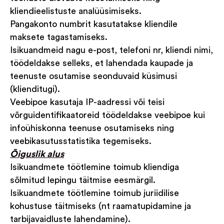
kliendieelistuste analüüsimiseks.
Pangakonto numbrit kasutatakse kliendile
maksete tagastamiseks.
Isikuandmeid nagu e-post, telefoni nr, kliendi nimi,
töödeldakse selleks, et lahendada kaupade ja
teenuste osutamise seonduvaid küsimusi
(klienditugi).
Veebipoe kasutaja IP-aadressi või teisi
võrguidentifikaatoreid töödeldakse veebipoe kui
infoühiskonna teenuse osutamiseks ning
veebikasutusstatistika tegemiseks.
Õiguslik alus
Isikuandmete töötlemine toimub kliendiga
sõlmitud lepingu täitmise eesmärgil.
Isikuandmete töötlemine toimub juriidilise
kohustuse täitmiseks (nt raamatupidamine ja
tarbijavaidluste lahendamine).