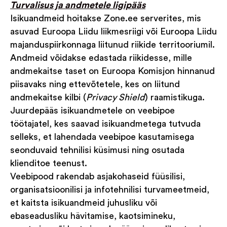
Turvalisus ja andmetele ligipääs
Isikuandmeid hoitakse Zone.ee serverites, mis
asuvad Euroopa Liidu liikmesriigi või Euroopa Liidu
majanduspiirkonnaga liitunud riikide territooriumil.
Andmeid võidakse edastada riikidesse, mille
andmekaitse taset on Euroopa Komisjon hinnanud
piisavaks ning ettevõtetele, kes on liitund
andmekaitse kilbi (
Privacy Shield
) raamistikuga.
Juurdepääs isikuandmetele on veebipoe
töötajatel, kes saavad isikuandmetega tutvuda
selleks, et lahendada veebipoe kasutamisega
seonduvaid tehnilisi küsimusi ning osutada
klienditoe teenust.
Veebipood rakendab asjakohaseid füüsilisi,
organisatsioonilisi ja infotehnilisi turvameetmeid,
et kaitsta isikuandmeid juhusliku või
ebaseadusliku hävitamise, kaotsimineku,