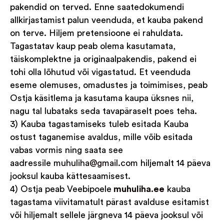
pakendid on terved. Enne saatedokumendi
allkirjastamist palun veenduda, et kauba pakend
on terve. Hiljem pretensioone ei rahuldata.
Tagastatav kaup peab olema kasutamata,
täiskomplektne ja originaalpakendis, pakend ei
tohi olla lõhutud või vigastatud. Et veenduda
eseme olemuses, omadustes ja toimimises, peab
Ostja käsitlema ja kasutama kaupa üksnes nii,
nagu tal lubataks seda tavapäraselt poes teha.
3) Kauba tagastamiseks tuleb esitada Kauba
ostust taganemise avaldus, mille võib esitada
vabas vormis ning saata see
aadressile
muhuliha@gmail.com
hiljemalt 14 päeva
jooksul kauba kättesaamisest.
4) Ostja peab Veebipoele
muhuliha.ee
kauba
tagastama viivitamatult pärast avalduse esitamist
või hiljemalt sellele järgneva 14 päeva jooksul või