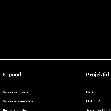
E-pood
Projektid
Värske lambaliha
PRIA
Värske lihaveise liha
LEADER
Külmutatud liha
Saaremaa EHT