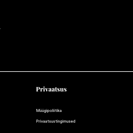
U
Privaatsus
Müügipoliitika
Privaatsustingimused