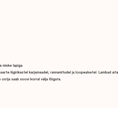
 niiske lapiga.
e liigirikastel karjamaadel, rannaniitudel ja loopealsetel. Lambad aitavad
ostja saab soovi korral välja lõigata.