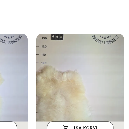
I
LISA KORVI