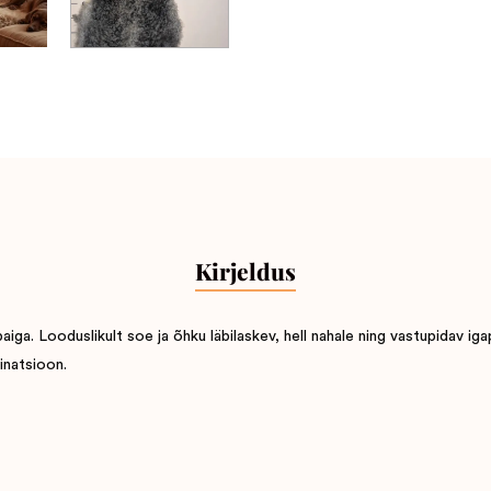
Kirjeldus
a. Looduslikult soe ja õhku läbilaskev, hell nahale ning vastupidav iga
inatsioon.