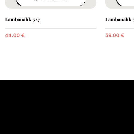
Lambanahk 527
Lambanahk 
44.00
€
39.00
€