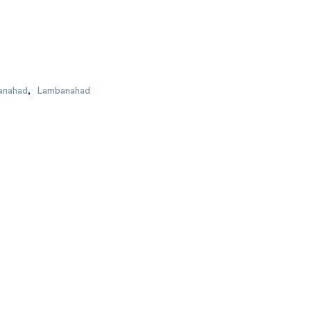
banahad
,
Lambanahad