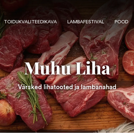
TOIDUKVALITEEDIKAVA
LAMBAFESTIVAL
POOD
Muhu Liha
Värsked lihatooted ja lambanahad