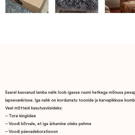
Saarel kasvanud lamba nahk loob igasse ruumi hetkega mõnusa pesapaig
lapsevankrisse. Iga nahk on kordumatu toonide ja karvapikkuse komb
Veel mõtteid kasutusviisideks:
– Tore kingiidee
– Voodi kõrvale, et iga ärkamine oleks pehme
– Voodi päevadekoratisoon