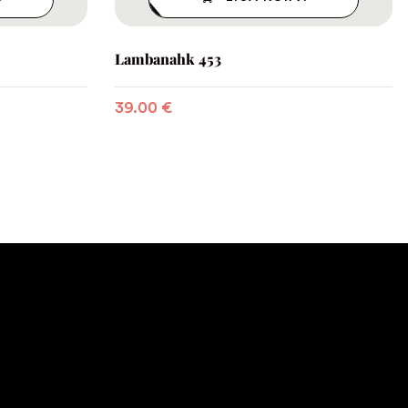
Lambanahk 453
39.00
€