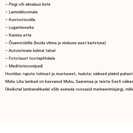
– Pingi või aknalaua kate
– Lemmikloomale
– Kontoritoolile
– Lugemisnurka
– Kamina ette
– Õuemööblile (hoida vihma ja niiskuse eest kaitstuna)
– Autoistmele külmal talvel
– Fototaust tootepiltidele
– Meditatsioonipadi
Hooldus: raputa tolmust ja mustusest, tuuluta; väiksed plekid puhasta
Muhu Liha lambad on kasvanud Muhu, Saaremaa ja teiste Eesti väikesaart
Üksikutel lambanahkadel võib esineda roosasid markeerimisjärgi, mille 