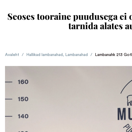
Seoses tooraine puudusega ei ol
tarnida alates 
Avaleht
/
Hallikad lambanahad
,
Lambanahad
/
Lambanahk 213 Gotl