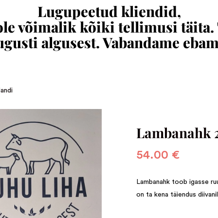
Lugupeetud kliendid,
e võimalik kõiki tellimusi täita.
augusti algusest. Vabandame eba
andi
Lambanahk 2
54.00
€
Lambanahk toob igasse ruu
on ta kena täiendus diivani