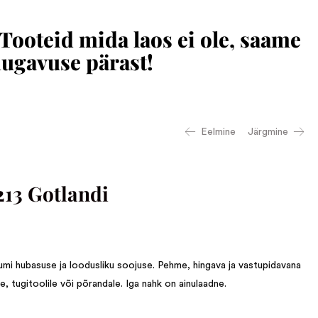
 Tooteid mida laos ei ole, saame
mugavuse pärast!
Eelmine
Järgmine
13 Gotlandi
mi hubasuse ja loodusliku soojuse. Pehme, hingava ja vastupidavana
le, tugitoolile või põrandale. Iga nahk on ainulaadne.