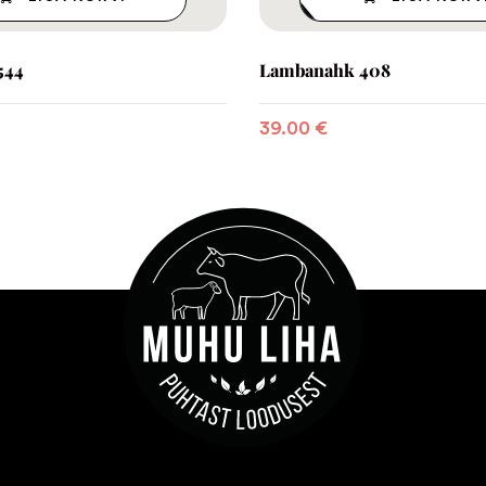
544
Lambanahk 408
39.00
€