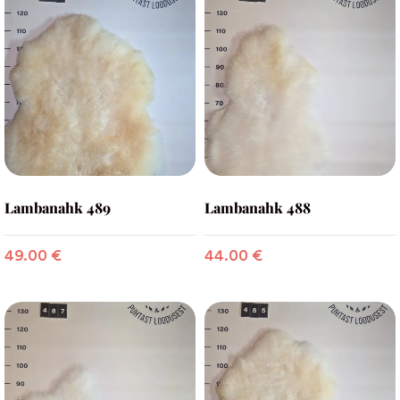
Lambanahk 489
Lambanahk 488
49.00
€
44.00
€