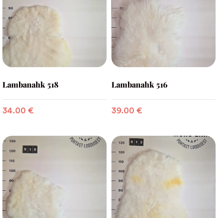
Lambanahk 518
Lambanahk 516
34.00
€
39.00
€