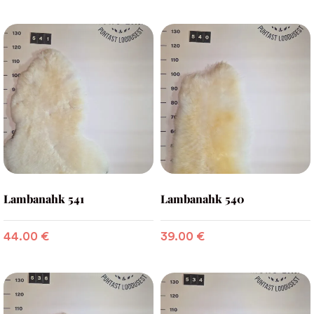
Lambanahk 541
Lambanahk 540
44.00
€
39.00
€