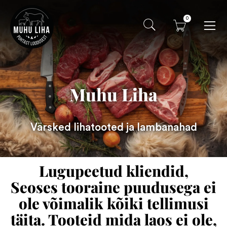
0
Muhu Liha
Värsked lihatooted ja lambanahad
Lugupeetud kliendid,
Seoses tooraine puudusega ei
ole võimalik kõiki tellimusi
täita. Tooteid mida laos ei ole,