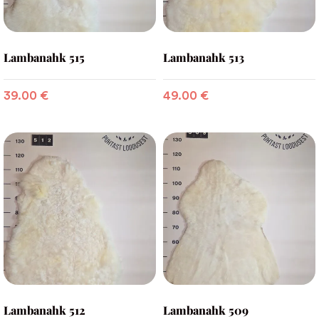
Lambanahk 515
Lambanahk 513
39.00
€
49.00
€
Lambanahk 512
Lambanahk 509