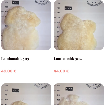
Lambanahk 505
Lambanahk 504
49.00
€
44.00
€