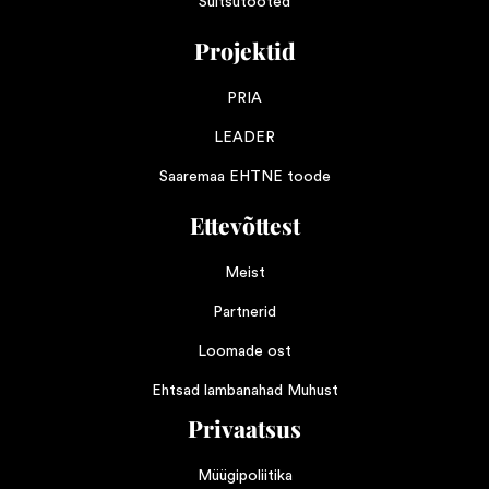
Suitsutooted
Projektid
PRIA
LEADER
Saaremaa EHTNE toode
Ettevõttest
Meist
Partnerid
Loomade ost
Ehtsad lambanahad Muhust
Privaatsus
Müügipoliitika