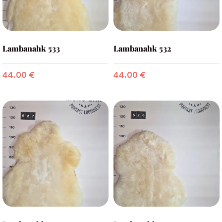
Lambanahk 533
Lambanahk 532
44.00
€
44.00
€