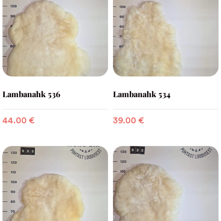
Lambanahk 536
Lambanahk 534
44.00
€
39.00
€