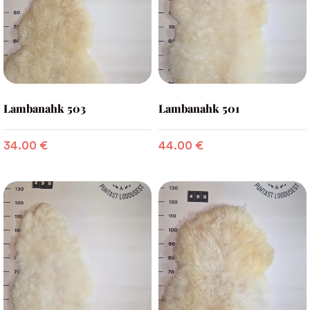
Lambanahk 503
Lambanahk 501
34.00
€
44.00
€