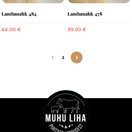
Lambanahk 484
Lambanahk 478
44.00
€
39.00
€
1
2