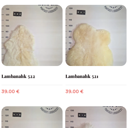
Lambanahk 522
Lambanahk 521
39.00
€
39.00
€