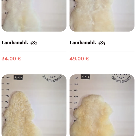
Lambanahk 487
Lambanahk 485
34.00
€
49.00
€