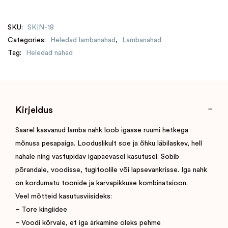
SKU:
SKIN-18
Categories:
Heledad lambanahad
,
Lambanahad
Tag:
Heledad nahad
Kirjeldus
Saarel kasvanud lamba nahk loob igasse ruumi hetkega
mõnusa pesapaiga. Looduslikult soe ja õhku läbilaskev, hell
nahale ning vastupidav igapäevasel kasutusel. Sobib
põrandale, voodisse, tugitoolile või lapsevankrisse. Iga nahk
on kordumatu toonide ja karvapikkuse kombinatsioon.
Veel mõtteid kasutusviisideks:
– Tore kingiidee
– Voodi kõrvale, et iga ärkamine oleks pehme