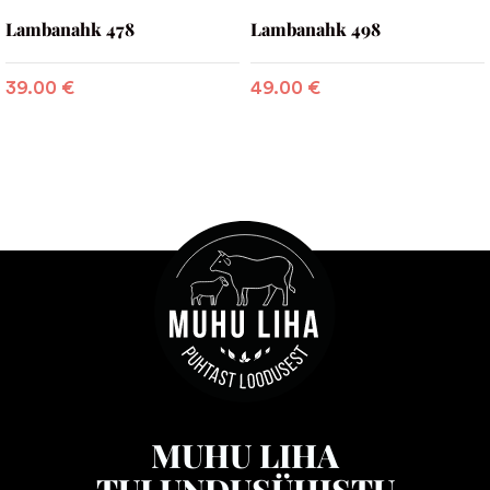
Lambanahk 478
Lambanahk 498
39.00
€
49.00
€
MUHU LIHA
TULUNDUSÜHISTU