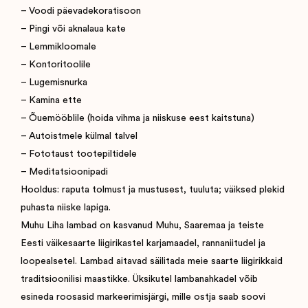
– Voodi päevadekoratisoon
– Pingi või aknalaua kate
– Lemmikloomale
– Kontoritoolile
– Lugemisnurka
– Kamina ette
– Õuemööblile (hoida vihma ja niiskuse eest kaitstuna)
– Autoistmele külmal talvel
– Fototaust tootepiltidele
– Meditatsioonipadi
Hooldus: raputa tolmust ja mustusest, tuuluta; väiksed plekid
puhasta niiske lapiga.
Muhu Liha lambad on kasvanud Muhu, Saaremaa ja teiste
Eesti väikesaarte liigirikastel karjamaadel, rannaniitudel ja
loopealsetel. Lambad aitavad säilitada meie saarte liigirikkaid
traditsioonilisi maastikke. Üksikutel lambanahkadel võib
esineda roosasid markeerimisjärgi, mille ostja saab soovi