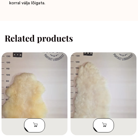
korral välja lõigata.
Related products
LISA
LISA
KORVI
KORVI