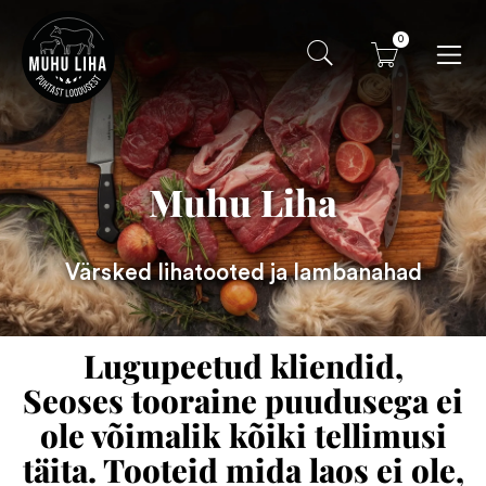
0
Muhu Liha
Värsked lihatooted ja lambanahad
Lugupeetud kliendid,
Seoses tooraine puudusega ei
ole võimalik kõiki tellimusi
täita. Tooteid mida laos ei ole,