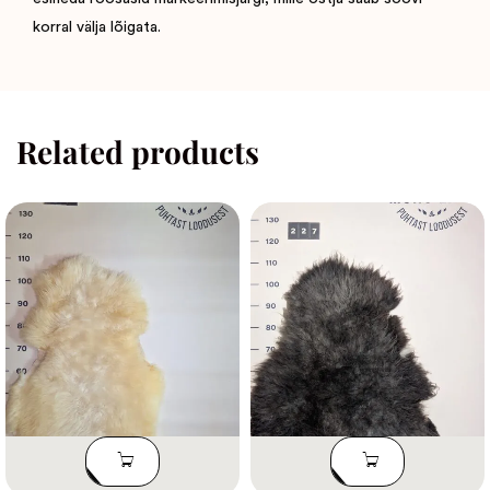
korral välja lõigata.
Related products
LISA
LISA
KORVI
KORVI