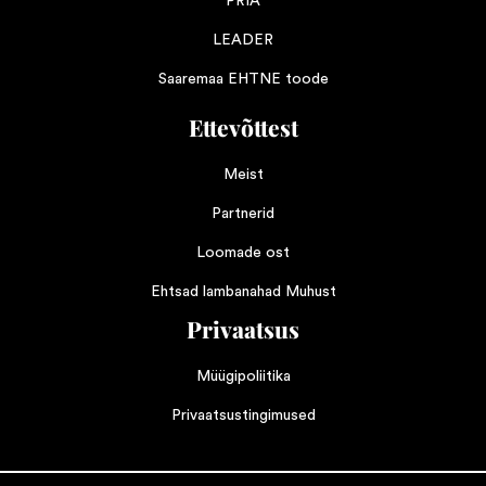
PRIA
LEADER
Saaremaa EHTNE toode
Ettevõttest
Meist
Partnerid
Loomade ost
Ehtsad lambanahad Muhust
Privaatsus
Müügipoliitika
Privaatsustingimused