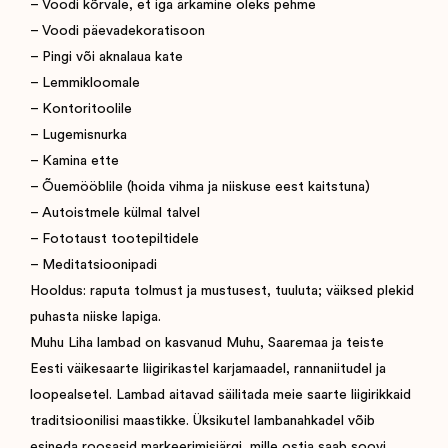
– Voodi kõrvale, et iga ärkamine oleks pehme
– Voodi päevadekoratisoon
– Pingi või aknalaua kate
– Lemmikloomale
– Kontoritoolile
– Lugemisnurka
– Kamina ette
– Õuemööblile (hoida vihma ja niiskuse eest kaitstuna)
– Autoistmele külmal talvel
– Fototaust tootepiltidele
– Meditatsioonipadi
Hooldus: raputa tolmust ja mustusest, tuuluta; väiksed plekid
puhasta niiske lapiga.
Muhu Liha lambad on kasvanud Muhu, Saaremaa ja teiste
Eesti väikesaarte liigirikastel karjamaadel, rannaniitudel ja
loopealsetel. Lambad aitavad säilitada meie saarte liigirikkaid
traditsioonilisi maastikke. Üksikutel lambanahkadel võib
esineda roosasid markeerimisjärgi, mille ostja saab soovi