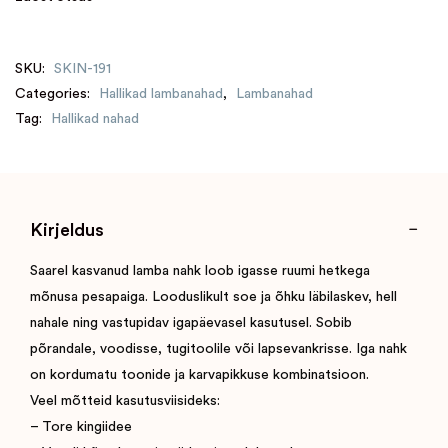
SKU:
SKIN-191
Categories:
Hallikad lambanahad
,
Lambanahad
Tag:
Hallikad nahad
Kirjeldus
Saarel kasvanud lamba nahk loob igasse ruumi hetkega
mõnusa pesapaiga. Looduslikult soe ja õhku läbilaskev, hell
nahale ning vastupidav igapäevasel kasutusel. Sobib
põrandale, voodisse, tugitoolile või lapsevankrisse. Iga nahk
on kordumatu toonide ja karvapikkuse kombinatsioon.
Veel mõtteid kasutusviisideks:
– Tore kingiidee