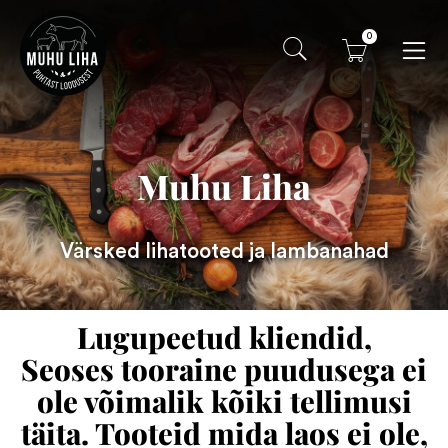
0
Muhu Liha
Värsked lihatooted ja lambanahad
Lugupeetud kliendid,
Seoses tooraine puudusega ei
ole võimalik kõiki tellimusi
täita. Tooteid mida laos ei ole,