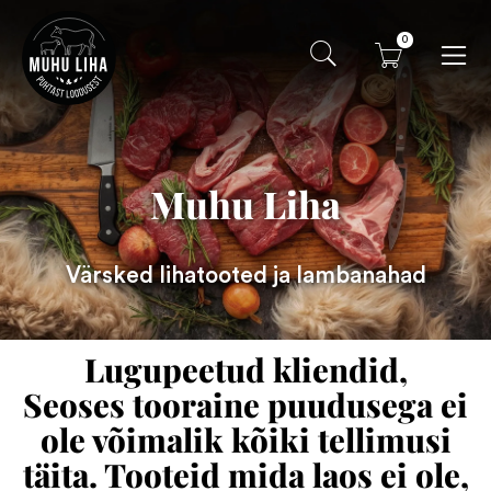
0
Muhu Liha
Värsked lihatooted ja lambanahad
Lugupeetud kliendid,
Seoses tooraine puudusega ei
ole võimalik kõiki tellimusi
täita. Tooteid mida laos ei ole,