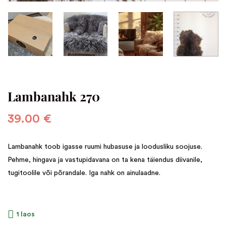
Lambanahk 270
39.00
€
Lambanahk toob igasse ruumi hubasuse ja loodusliku soojuse.
Pehme, hingava ja vastupidavana on ta kena täiendus diivanile,
tugitoolile või põrandale. Iga nahk on ainulaadne.
1 laos