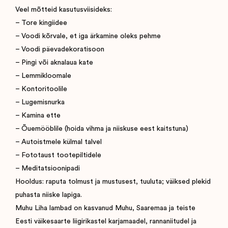
Veel mõtteid kasutusviisideks:
– Tore kingiidee
– Voodi kõrvale, et iga ärkamine oleks pehme
– Voodi päevadekoratisoon
– Pingi või aknalaua kate
– Lemmikloomale
– Kontoritoolile
– Lugemisnurka
– Kamina ette
– Õuemööblile (hoida vihma ja niiskuse eest kaitstuna)
– Autoistmele külmal talvel
– Fototaust tootepiltidele
– Meditatsioonipadi
Hooldus: raputa tolmust ja mustusest, tuuluta; väiksed plekid
puhasta niiske lapiga.
Muhu Liha lambad on kasvanud Muhu, Saaremaa ja teiste
Eesti väikesaarte liigirikastel karjamaadel, rannaniitudel ja