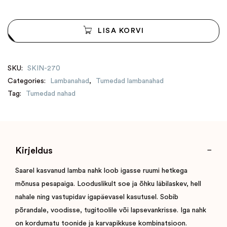
LISA KORVI
SKU:
SKIN-270
Categories:
Lambanahad
,
Tumedad lambanahad
Tag:
Tumedad nahad
Kirjeldus
Saarel kasvanud lamba nahk loob igasse ruumi hetkega
mõnusa pesapaiga. Looduslikult soe ja õhku läbilaskev, hell
nahale ning vastupidav igapäevasel kasutusel. Sobib
põrandale, voodisse, tugitoolile või lapsevankrisse. Iga nahk
on kordumatu toonide ja karvapikkuse kombinatsioon.