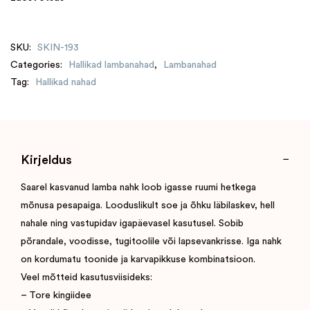
SKU:
SKIN-193
Categories:
Hallikad lambanahad
,
Lambanahad
Tag:
Hallikad nahad
Kirjeldus
Saarel kasvanud lamba nahk loob igasse ruumi hetkega
mõnusa pesapaiga. Looduslikult soe ja õhku läbilaskev, hell
nahale ning vastupidav igapäevasel kasutusel. Sobib
põrandale, voodisse, tugitoolile või lapsevankrisse. Iga nahk
on kordumatu toonide ja karvapikkuse kombinatsioon.
Veel mõtteid kasutusviisideks:
– Tore kingiidee