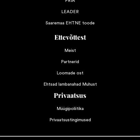
PRIA
LEADER
Saaremaa EHTNE toode
Ettevõttest
Meist
Partnerid
Loomade ost
Ehtsad lambanahad Muhust
Privaatsus
Müügipoliitika
Privaatsustingimused