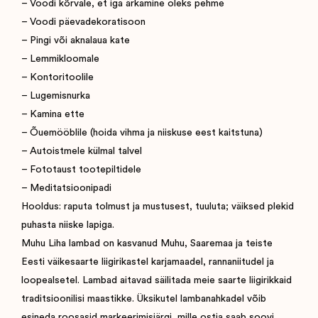
– Voodi kõrvale, et iga ärkamine oleks pehme
– Voodi päevadekoratisoon
– Pingi või aknalaua kate
– Lemmikloomale
– Kontoritoolile
– Lugemisnurka
– Kamina ette
– Õuemööblile (hoida vihma ja niiskuse eest kaitstuna)
– Autoistmele külmal talvel
– Fototaust tootepiltidele
– Meditatsioonipadi
Hooldus: raputa tolmust ja mustusest, tuuluta; väiksed plekid
puhasta niiske lapiga.
Muhu Liha lambad on kasvanud Muhu, Saaremaa ja teiste
Eesti väikesaarte liigirikastel karjamaadel, rannaniitudel ja
loopealsetel. Lambad aitavad säilitada meie saarte liigirikkaid
traditsioonilisi maastikke. Üksikutel lambanahkadel võib
esineda roosasid markeerimisjärgi, mille ostja saab soovi