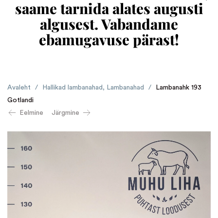
saame tarnida alates augusti
algusest. Vabandame
ebamugavuse pärast!
Avaleht
/
Hallikad lambanahad
,
Lambanahad
/
Lambanahk 193
Gotlandi
Eelmine
Järgmine