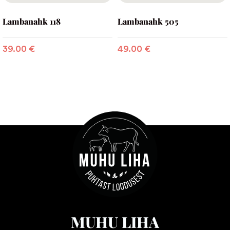
Lambanahk 118
Lambanahk 505
39.00
€
49.00
€
MUHU LIHA