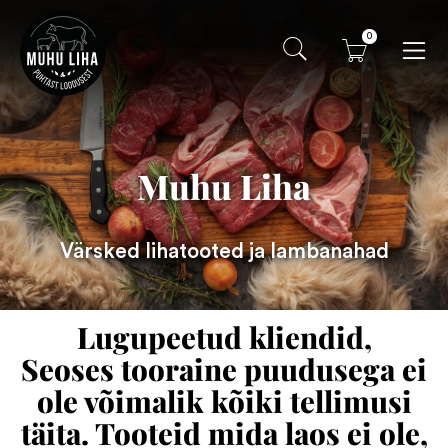
0
Muhu Liha
Värsked lihatooted ja lambanahad
Lugupeetud kliendid,
Seoses tooraine puudusega ei
ole võimalik kõiki tellimusi
täita. Tooteid mida laos ei ole,