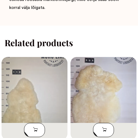
korral välja lõigata.
Related products
LISA
LISA
KORVI
KORVI