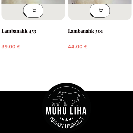
LISA
LISA
KORVI
KORVI
Lambanahk 453
Lambanahk 501
39.00
€
44.00
€