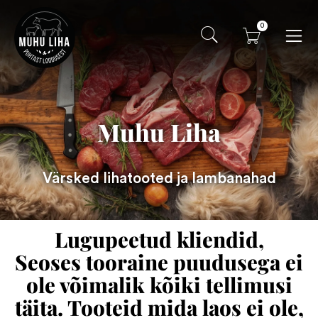
0
Muhu Liha
Värsked lihatooted ja lambanahad
Lugupeetud kliendid,
Seoses tooraine puudusega ei
ole võimalik kõiki tellimusi
täita. Tooteid mida laos ei ole,