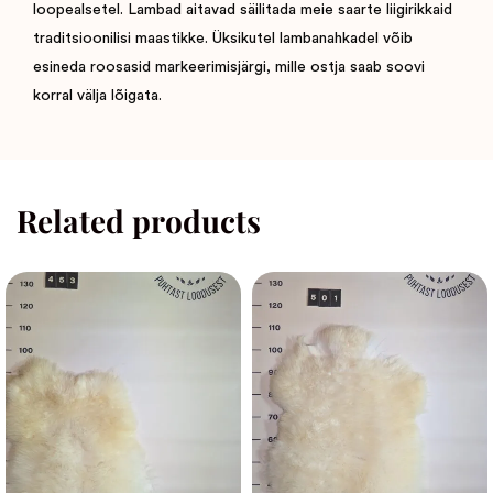
loopealsetel. Lambad aitavad säilitada meie saarte liigirikkaid
traditsioonilisi maastikke. Üksikutel lambanahkadel võib
esineda roosasid markeerimisjärgi, mille ostja saab soovi
korral välja lõigata.
Related products