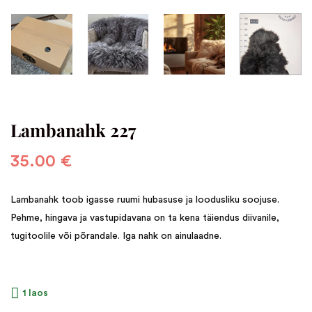
Lambanahk 227
35.00
€
Lambanahk toob igasse ruumi hubasuse ja loodusliku soojuse.
Pehme, hingava ja vastupidavana on ta kena täiendus diivanile,
tugitoolile või põrandale. Iga nahk on ainulaadne.
1 laos