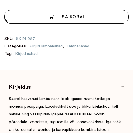
LISA KORVI
SKU:
SKIN-227
Categories:
Kirjud lambanahad
,
Lambanahad
Tag:
Kirjud nahad
Kirjeldus
Saarel kasvanud lamba nahk loob igasse ruumi hetkega
mõnusa pesapaiga. Looduslikult soe ja õhku läbilaskev, hell
nahale ning vastupidav igapäevasel kasutusel. Sobib
põrandale, voodisse, tugitoolile või lapsevankrisse. Iga nahk
on kordumatu toonide ja karvapikkuse kombinatsioon.