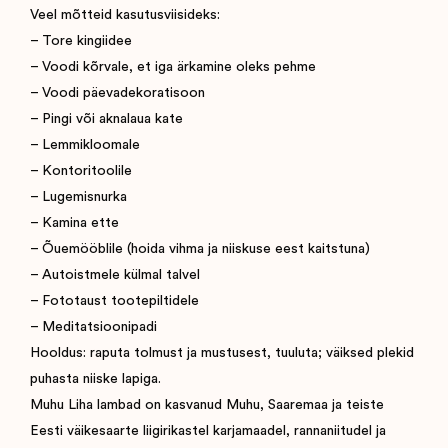
Veel mõtteid kasutusviisideks:
– Tore kingiidee
– Voodi kõrvale, et iga ärkamine oleks pehme
– Voodi päevadekoratisoon
– Pingi või aknalaua kate
– Lemmikloomale
– Kontoritoolile
– Lugemisnurka
– Kamina ette
– Õuemööblile (hoida vihma ja niiskuse eest kaitstuna)
– Autoistmele külmal talvel
– Fototaust tootepiltidele
– Meditatsioonipadi
Hooldus: raputa tolmust ja mustusest, tuuluta; väiksed plekid
puhasta niiske lapiga.
Muhu Liha lambad on kasvanud Muhu, Saaremaa ja teiste
Eesti väikesaarte liigirikastel karjamaadel, rannaniitudel ja