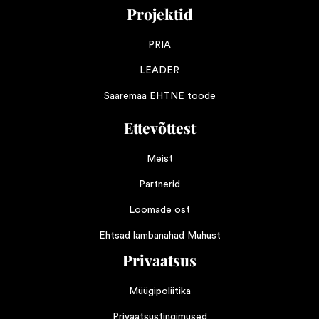
Projektid
PRIA
LEADER
Saaremaa EHTNE toode
Ettevõttest
Meist
Partnerid
Loomade ost
Ehtsad lambanahad Muhust
Privaatsus
Müügipoliitika
Privaatsustingimused