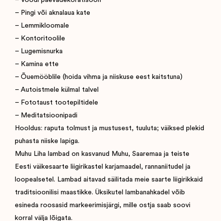
– Pingi või aknalaua kate
– Lemmikloomale
– Kontoritoolile
– Lugemisnurka
– Kamina ette
– Õuemööblile (hoida vihma ja niiskuse eest kaitstuna)
– Autoistmele külmal talvel
– Fototaust tootepiltidele
– Meditatsioonipadi
Hooldus: raputa tolmust ja mustusest, tuuluta; väiksed plekid
puhasta niiske lapiga.
Muhu Liha lambad on kasvanud Muhu, Saaremaa ja teiste
Eesti väikesaarte liigirikastel karjamaadel, rannaniitudel ja
loopealsetel. Lambad aitavad säilitada meie saarte liigirikkaid
traditsioonilisi maastikke. Üksikutel lambanahkadel võib
esineda roosasid markeerimisjärgi, mille ostja saab soovi
korral välja lõigata.