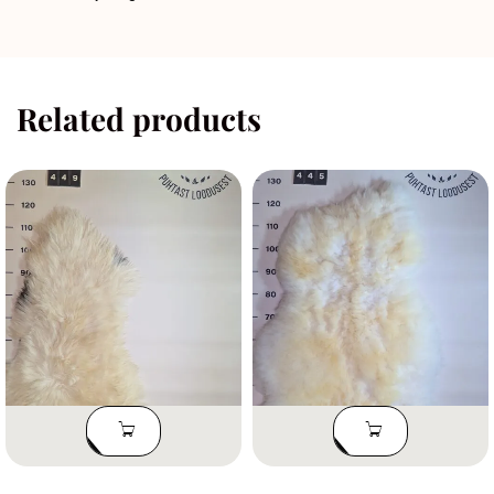
Related products
LISA
LISA
KORVI
KORVI