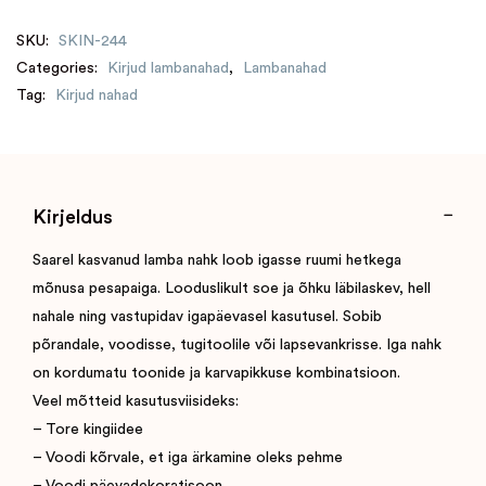
SKU:
SKIN-244
Categories:
Kirjud lambanahad
,
Lambanahad
Tag:
Kirjud nahad
Kirjeldus
Saarel kasvanud lamba nahk loob igasse ruumi hetkega
mõnusa pesapaiga. Looduslikult soe ja õhku läbilaskev, hell
nahale ning vastupidav igapäevasel kasutusel. Sobib
põrandale, voodisse, tugitoolile või lapsevankrisse. Iga nahk
on kordumatu toonide ja karvapikkuse kombinatsioon.
Veel mõtteid kasutusviisideks:
– Tore kingiidee
– Voodi kõrvale, et iga ärkamine oleks pehme
– Voodi päevadekoratisoon