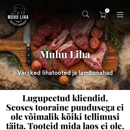
0
Muhu Liha
Värsked lihatooted ja lambanahad
Lugupeetud kliendid,
Seoses tooraine puudusega ei
ole võimalik kõiki tellimusi
täita. Tooteid mida laos ei ole,