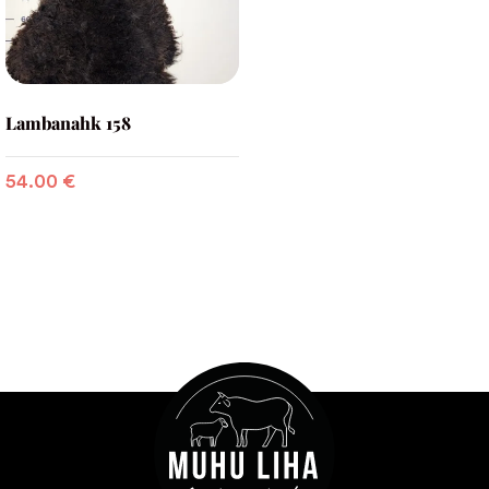
Lambanahk 158
54.00
€