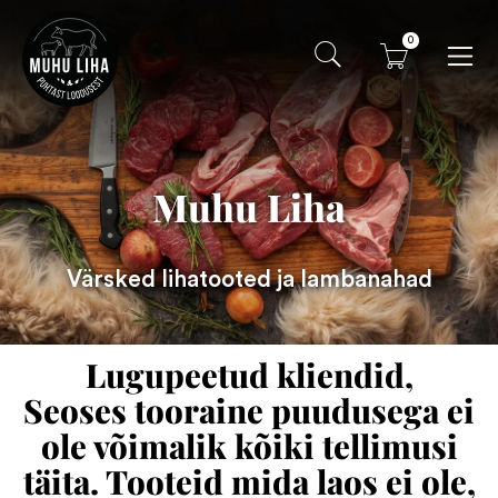
0
Muhu Liha
Värsked lihatooted ja lambanahad
Lugupeetud kliendid,
Seoses tooraine puudusega ei
ole võimalik kõiki tellimusi
täita. Tooteid mida laos ei ole,