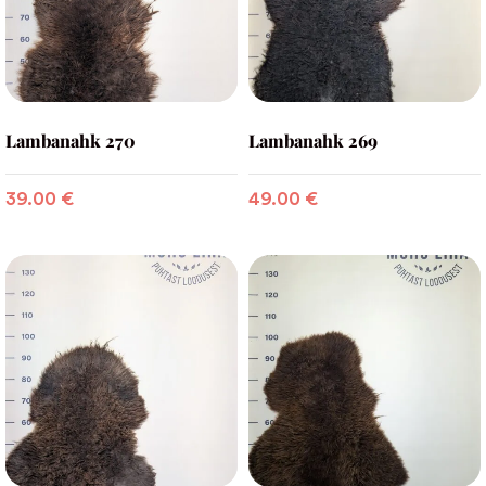
Lambanahk 270
Lambanahk 269
39.00
€
49.00
€