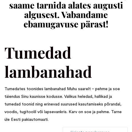
saame tarnida alates augusti
algusest. Vabandame
ebamugavuse pärast!
Tumedad
lambanahad
Tumedates toonides lambanahad Muhu saarelt – pehme ja soe
täiendus Sinu kaunisse kodusse. Valikus heledad, hallikad ja
tumedad toonid ning erinevad suurused kasutamiseks põrandal,
voodis, tugitoolil või lapsevankris. Karv on soe ja pehme. Tarne
üle Eesti pakiautomaati.