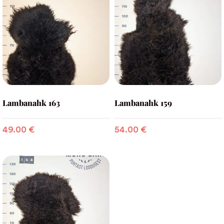
Lambanahk 163
Lambanahk 159
49.00
€
54.00
€