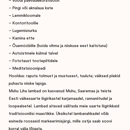
– Voodi päevadekoratisoon
– Pingi või aknalaua kate
– Lemmikloomale
– Kontoritoolile
– Lugemisnurka
– Kamina ette
– Õuemööblile (hoida vihma ja niiskuse eest kaitstuna)
– Autoistmele külmal talvel
– Fototaust tootepiltidele
– Meditatsioonipadi
Hooldus: raputa tolmust ja mustusest, tuuluta; väiksed plekid
puhasta niiske lapiga.
Muhu Liha lambad on kasvanud Muhu, Saaremaa ja teiste
Eesti väikesaarte liigirikastel karjamaadel, rannaniitudel ja
loopealsetel. Lambad aitavad säilitada meie saarte liigirikkaid
traditsioonilisi maastikke. Üksikutel lambanahkadel võib
esineda roosasid markeerimisjärgi, mille ostja saab soovi
korral välja lõigata.