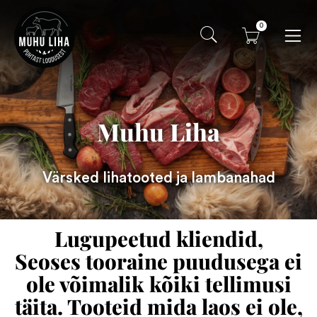
0
Muhu Liha
Värsked lihatooted ja lambanahad
Lugupeetud kliendid,
Seoses tooraine puudusega ei
ole võimalik kõiki tellimusi
täita. Tooteid mida laos ei ole,