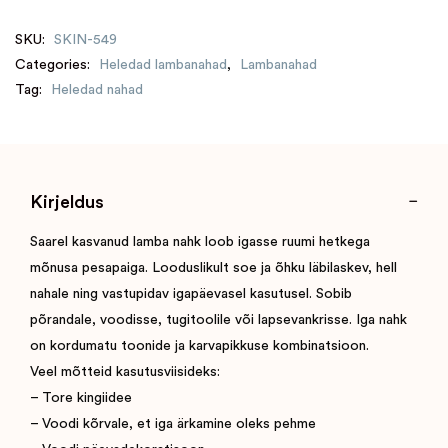
SKU:
SKIN-549
Categories:
Heledad lambanahad
,
Lambanahad
Tag:
Heledad nahad
Kirjeldus
Saarel kasvanud lamba nahk loob igasse ruumi hetkega
mõnusa pesapaiga. Looduslikult soe ja õhku läbilaskev, hell
nahale ning vastupidav igapäevasel kasutusel. Sobib
põrandale, voodisse, tugitoolile või lapsevankrisse. Iga nahk
on kordumatu toonide ja karvapikkuse kombinatsioon.
Veel mõtteid kasutusviisideks:
– Tore kingiidee
– Voodi kõrvale, et iga ärkamine oleks pehme