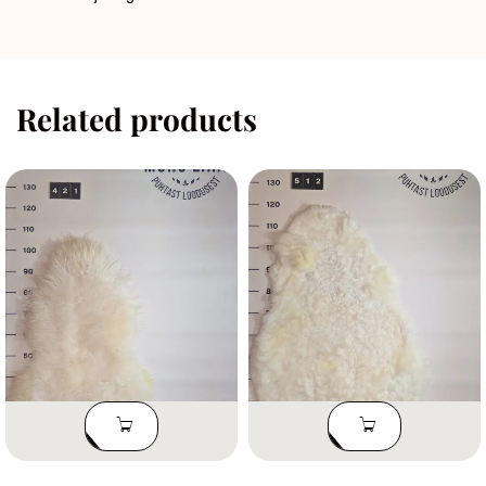
Related products
LISA
LISA
KORVI
KORVI