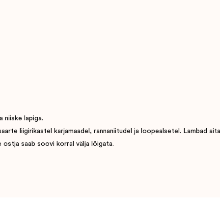
 niiske lapiga.
e liigirikastel karjamaadel, rannaniitudel ja loopealsetel. Lambad aitavad
ostja saab soovi korral välja lõigata.