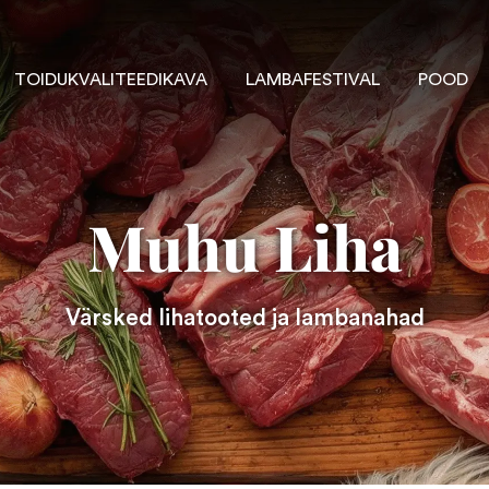
TOIDUKVALITEEDIKAVA
LAMBAFESTIVAL
POOD
Muhu Liha
Värsked lihatooted ja lambanahad