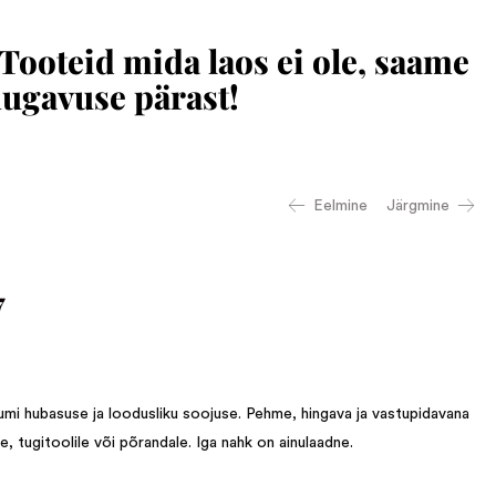
 Tooteid mida laos ei ole, saame
mugavuse pärast!
Eelmine
Järgmine
7
mi hubasuse ja loodusliku soojuse. Pehme, hingava ja vastupidavana
le, tugitoolile või põrandale. Iga nahk on ainulaadne.