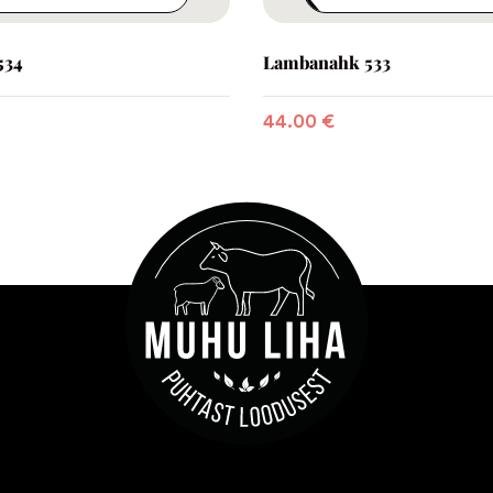
534
Lambanahk 533
44.00
€