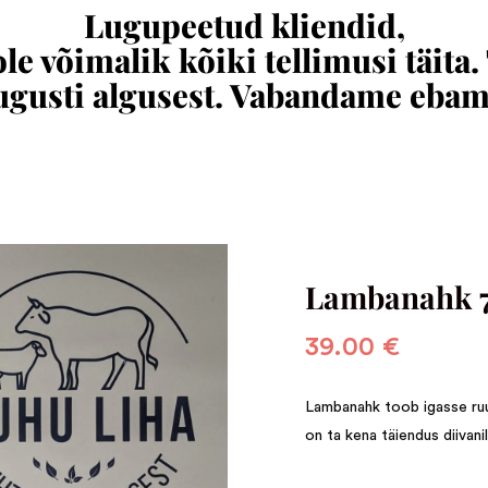
Lugupeetud kliendid,
e võimalik kõiki tellimusi täita.
augusti algusest. Vabandame eba
Lambanahk 
39.00
€
Lambanahk toob igasse ruu
on ta kena täiendus diivani