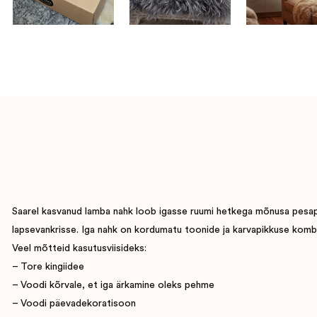
Saarel kasvanud lamba nahk loob igasse ruumi hetkega mõnusa pesapaig
lapsevankrisse. Iga nahk on kordumatu toonide ja karvapikkuse komb
Veel mõtteid kasutusviisideks:
– Tore kingiidee
– Voodi kõrvale, et iga ärkamine oleks pehme
– Voodi päevadekoratisoon