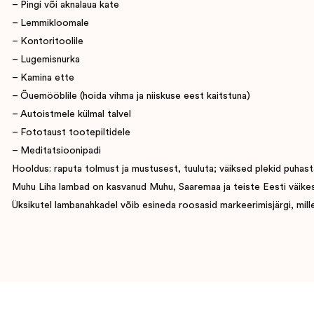
– Pingi või aknalaua kate
– Lemmikloomale
– Kontoritoolile
– Lugemisnurka
– Kamina ette
– Õuemööblile (hoida vihma ja niiskuse eest kaitstuna)
– Autoistmele külmal talvel
– Fototaust tootepiltidele
– Meditatsioonipadi
Hooldus: raputa tolmust ja mustusest, tuuluta; väiksed plekid puhasta
Muhu Liha lambad on kasvanud Muhu, Saaremaa ja teiste Eesti väikesaart
Üksikutel lambanahkadel võib esineda roosasid markeerimisjärgi, mille 