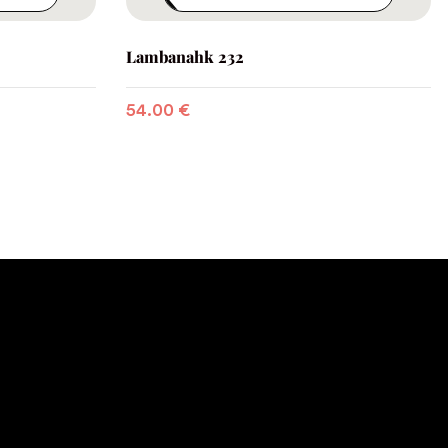
Lambanahk 232
54.00
€