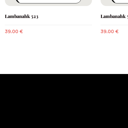
Lambanahk 523
Lambanahk 
39.00
€
39.00
€