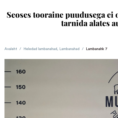
Seoses tooraine puudusega ei ol
tarnida alates 
Avaleht
/
Heledad lambanahad
,
Lambanahad
/
Lambanahk 7