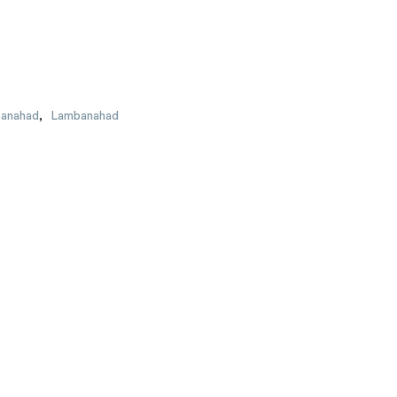
banahad
,
Lambanahad