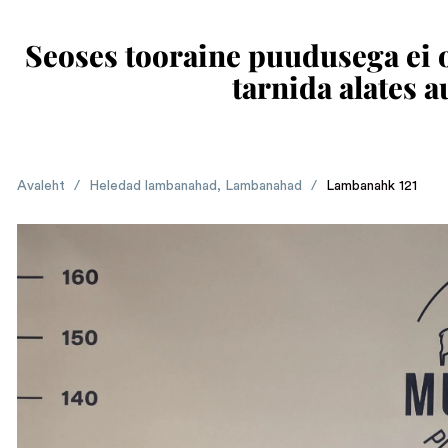
Seoses tooraine puudusega ei ol
tarnida alates 
Avaleht
/
Heledad lambanahad
,
Lambanahad
/
Lambanahk 121