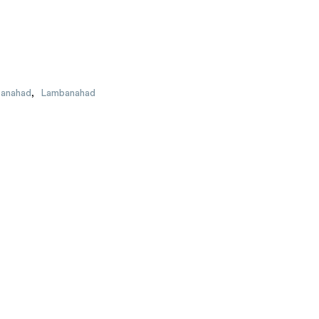
banahad
,
Lambanahad