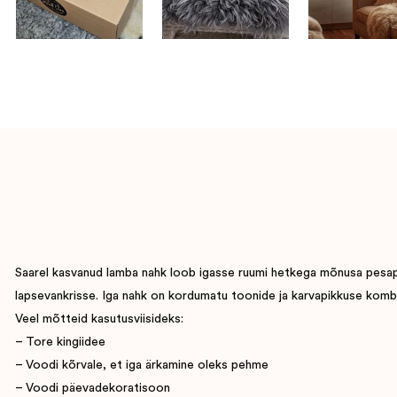
Saarel kasvanud lamba nahk loob igasse ruumi hetkega mõnusa pesapaig
lapsevankrisse. Iga nahk on kordumatu toonide ja karvapikkuse komb
Veel mõtteid kasutusviisideks:
– Tore kingiidee
– Voodi kõrvale, et iga ärkamine oleks pehme
– Voodi päevadekoratisoon