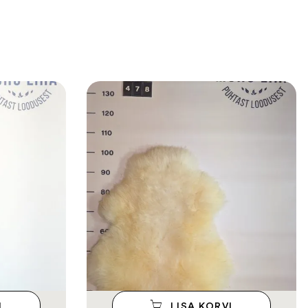
I
LISA KORVI