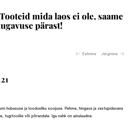
 Tooteid mida laos ei ole, saame
mugavuse pärast!
Eelmine
Järgmine
21
mi hubasuse ja loodusliku soojuse. Pehme, hingava ja vastupidavana
le, tugitoolile või põrandale. Iga nahk on ainulaadne.