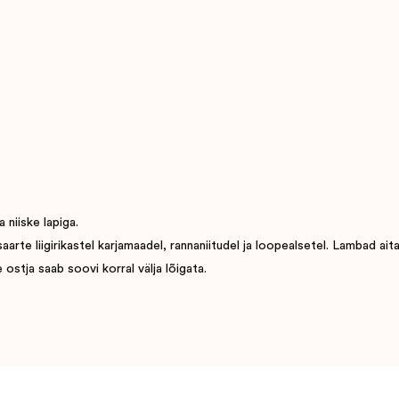
 niiske lapiga.
e liigirikastel karjamaadel, rannaniitudel ja loopealsetel. Lambad aitavad
ostja saab soovi korral välja lõigata.