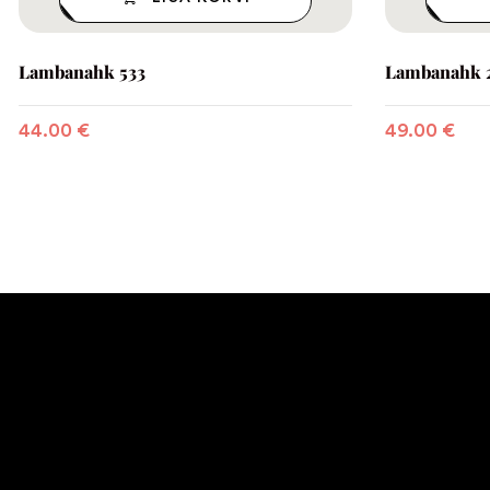
Lambanahk 533
Lambanahk 
44.00
€
49.00
€