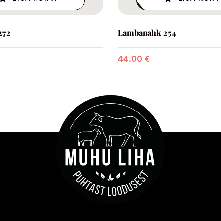
272
Lambanahk 254
44.00
€