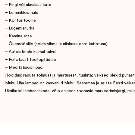
– Pingi või aknalaua kate
– Lemmikloomale
– Kontoritoolile
– Lugemisnurka
– Kamina ette
– Õuemööblile (hoida vihma ja niiskuse eest kaitstuna)
– Autoistmele külmal talvel
– Fototaust tootepiltidele
– Meditatsioonipadi
Hooldus: raputa tolmust ja mustusest, tuuluta; väiksed plekid puhasta
Muhu Liha lambad on kasvanud Muhu, Saaremaa ja teiste Eesti väikesaart
Üksikutel lambanahkadel võib esineda roosasid markeerimisjärgi, mille 