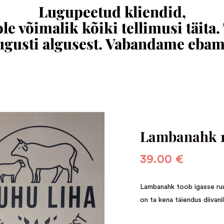
Lugupeetud kliendid,
e võimalik kõiki tellimusi täita.
augusti algusest. Vabandame eba
Lambanahk 1
39.00
€
Lambanahk toob igasse ruu
on ta kena täiendus diivani