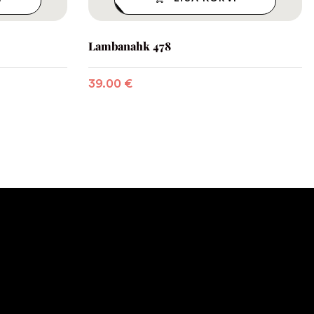
Lambanahk 478
39.00
€