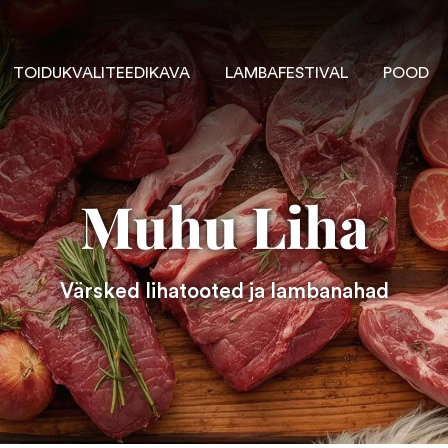
TOIDUKVALITEEDIKAVA
LAMBAFESTIVAL
POOD
Muhu Liha
Värsked lihatooted ja lambanahad