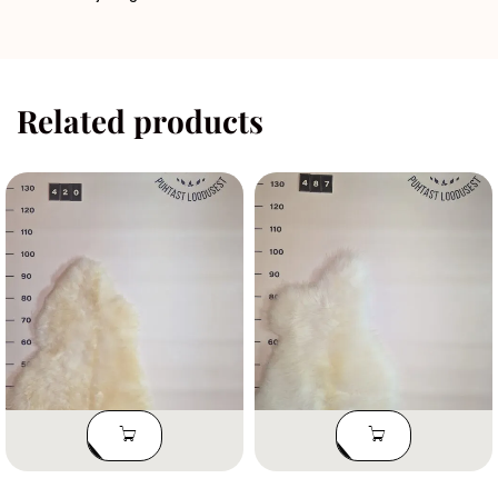
Related products
LISA
LISA
KORVI
KORVI