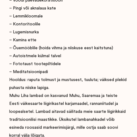
– Voodi päevadekoratisoon
– Pingi või aknalaua kate
– Lemmikloomale
– Kontoritoolile
– Lugemisnurka
– Kamina ette
– Õuemööblile (hoida vihma ja niiskuse eest kaitstuna)
– Autoistmele külmal talvel
– Fototaust tootepiltidele
– Meditatsioonipadi
Hooldus: raputa tolmust ja mustusest, tuuluta; väiksed plekid
puhasta niiske lapiga.
Muhu Liha lambad on kasvanud Muhu, Saaremaa ja teiste
Eesti väikesaarte liigirikastel karjamaadel, rannaniitudel ja
loopealsetel. Lambad aitavad säilitada meie saarte liigirikkaid
traditsioonilisi maastikke. Üksikutel lambanahkadel võib
esineda roosasid markeerimisjärgi, mille ostja saab soovi
korral välja lõigata.