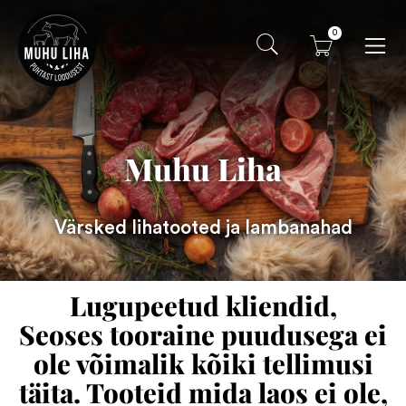
0
Muhu Liha
Värsked lihatooted ja lambanahad
Lugupeetud kliendid,
Seoses tooraine puudusega ei
ole võimalik kõiki tellimusi
täita. Tooteid mida laos ei ole,