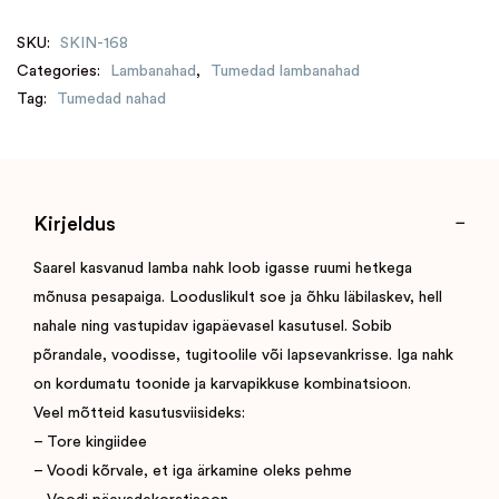
SKU:
SKIN-168
Categories:
Lambanahad
,
Tumedad lambanahad
Tag:
Tumedad nahad
Kirjeldus
Saarel kasvanud lamba nahk loob igasse ruumi hetkega
mõnusa pesapaiga. Looduslikult soe ja õhku läbilaskev, hell
nahale ning vastupidav igapäevasel kasutusel. Sobib
põrandale, voodisse, tugitoolile või lapsevankrisse. Iga nahk
on kordumatu toonide ja karvapikkuse kombinatsioon.
Veel mõtteid kasutusviisideks:
– Tore kingiidee
– Voodi kõrvale, et iga ärkamine oleks pehme