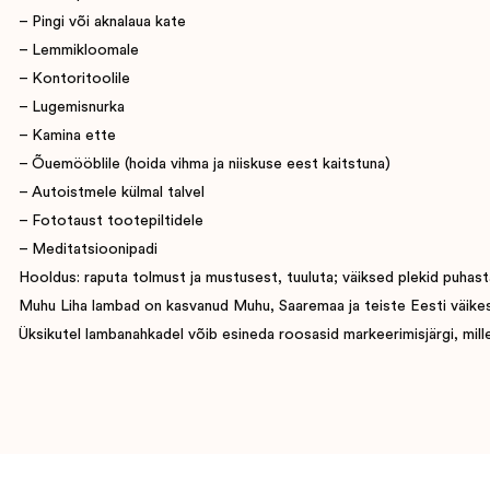
– Pingi või aknalaua kate
– Lemmikloomale
– Kontoritoolile
– Lugemisnurka
– Kamina ette
– Õuemööblile (hoida vihma ja niiskuse eest kaitstuna)
– Autoistmele külmal talvel
– Fototaust tootepiltidele
– Meditatsioonipadi
Hooldus: raputa tolmust ja mustusest, tuuluta; väiksed plekid puhasta
Muhu Liha lambad on kasvanud Muhu, Saaremaa ja teiste Eesti väikesaart
Üksikutel lambanahkadel võib esineda roosasid markeerimisjärgi, mille 