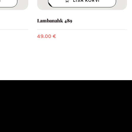
I
LISA KORVI
Lambanahk 489
49.00
€