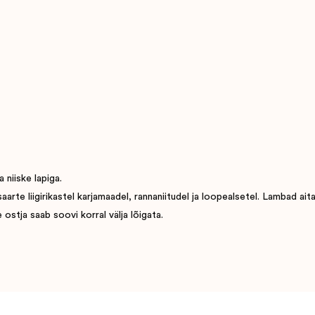
 niiske lapiga.
e liigirikastel karjamaadel, rannaniitudel ja loopealsetel. Lambad aitavad
ostja saab soovi korral välja lõigata.