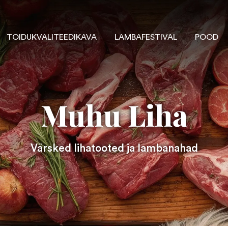
TOIDUKVALITEEDIKAVA
LAMBAFESTIVAL
POOD
Muhu Liha
Värsked lihatooted ja lambanahad