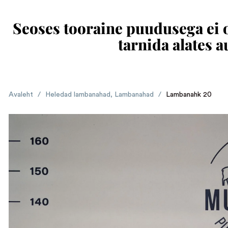
Seoses tooraine puudusega ei ol
tarnida alates 
Avaleht
/
Heledad lambanahad
,
Lambanahad
/
Lambanahk 20