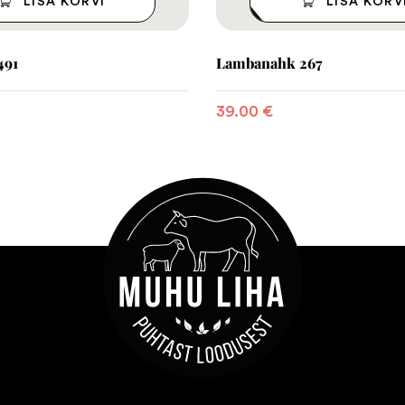
LISA KORVI
LISA KORV
491
Lambanahk 267
39.00
€