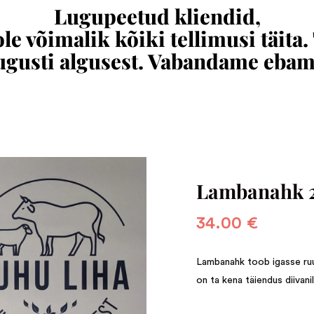
Lugupeetud kliendid,
e võimalik kõiki tellimusi täita.
augusti algusest. Vabandame eba
Lambanahk 
34.00
€
Lambanahk toob igasse ruu
on ta kena täiendus diivani