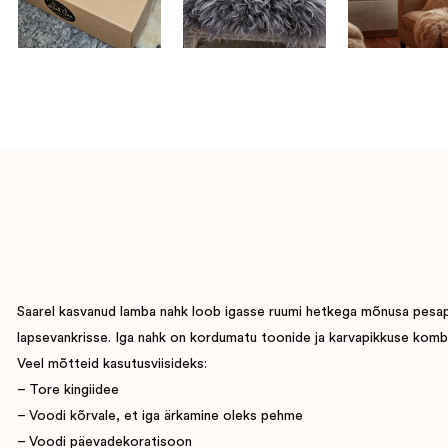
Saarel kasvanud lamba nahk loob igasse ruumi hetkega mõnusa pesapaig
lapsevankrisse. Iga nahk on kordumatu toonide ja karvapikkuse komb
Veel mõtteid kasutusviisideks:
– Tore kingiidee
– Voodi kõrvale, et iga ärkamine oleks pehme
– Voodi päevadekoratisoon