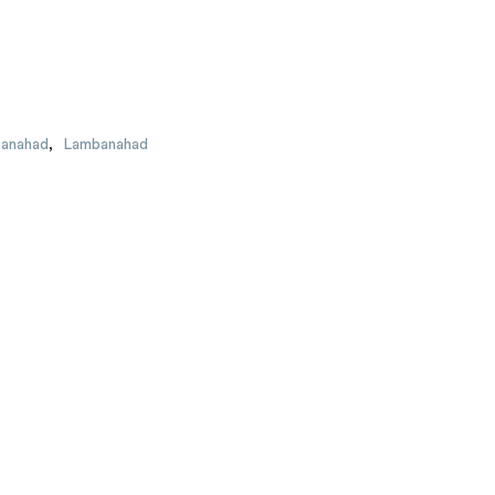
banahad
,
Lambanahad