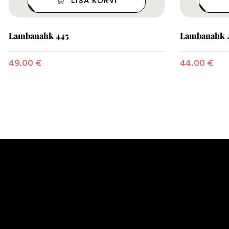
LISA KORVI
Lambanahk 445
Lambanahk 
49.00
€
44.00
€