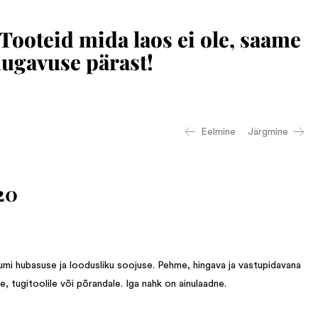
 Tooteid mida laos ei ole, saame
mugavuse pärast!
Eelmine
Järgmine
20
mi hubasuse ja loodusliku soojuse. Pehme, hingava ja vastupidavana
le, tugitoolile või põrandale. Iga nahk on ainulaadne.