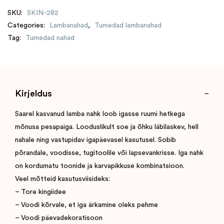
SKU:
SKIN-282
Categories:
Lambanahad
,
Tumedad lambanahad
Tag:
Tumedad nahad
Kirjeldus
Saarel kasvanud lamba nahk loob igasse ruumi hetkega
mõnusa pesapaiga. Looduslikult soe ja õhku läbilaskev, hell
nahale ning vastupidav igapäevasel kasutusel. Sobib
põrandale, voodisse, tugitoolile või lapsevankrisse. Iga nahk
on kordumatu toonide ja karvapikkuse kombinatsioon.
Veel mõtteid kasutusviisideks:
– Tore kingiidee
– Voodi kõrvale, et iga ärkamine oleks pehme
– Voodi päevadekoratisoon