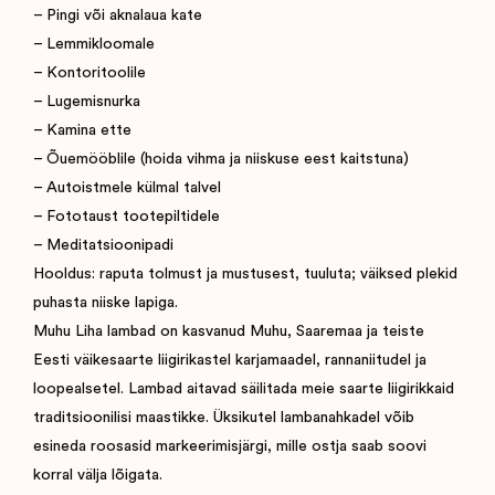
– Pingi või aknalaua kate
– Lemmikloomale
– Kontoritoolile
– Lugemisnurka
– Kamina ette
– Õuemööblile (hoida vihma ja niiskuse eest kaitstuna)
– Autoistmele külmal talvel
– Fototaust tootepiltidele
– Meditatsioonipadi
Hooldus: raputa tolmust ja mustusest, tuuluta; väiksed plekid
puhasta niiske lapiga.
Muhu Liha lambad on kasvanud Muhu, Saaremaa ja teiste
Eesti väikesaarte liigirikastel karjamaadel, rannaniitudel ja
loopealsetel. Lambad aitavad säilitada meie saarte liigirikkaid
traditsioonilisi maastikke. Üksikutel lambanahkadel võib
esineda roosasid markeerimisjärgi, mille ostja saab soovi
korral välja lõigata.