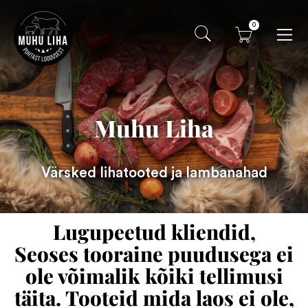
0
Muhu Liha
Värsked lihatooted ja lambanahad
Lugupeetud kliendid,
Seoses tooraine puudusega ei
ole võimalik kõiki tellimusi
täita. Tooteid mida laos ei ole,