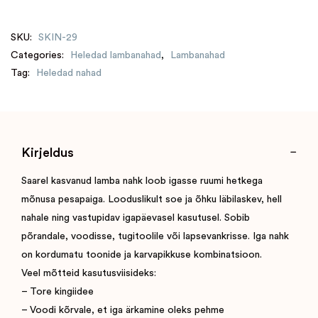
SKU:
SKIN-29
Categories:
Heledad lambanahad
,
Lambanahad
Tag:
Heledad nahad
Kirjeldus
Saarel kasvanud lamba nahk loob igasse ruumi hetkega
mõnusa pesapaiga. Looduslikult soe ja õhku läbilaskev, hell
nahale ning vastupidav igapäevasel kasutusel. Sobib
põrandale, voodisse, tugitoolile või lapsevankrisse. Iga nahk
on kordumatu toonide ja karvapikkuse kombinatsioon.
Veel mõtteid kasutusviisideks:
– Tore kingiidee
– Voodi kõrvale, et iga ärkamine oleks pehme