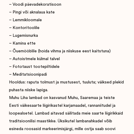
– Voodi päevadekoratisoon
– Pingi või aknalaua kate
– Lemmikloomale
– Kontoritoolile
– Lugemisnurka
– Kamina ette
– Õuemööblile (hoida vihma ja niiskuse eest kaitstuna)
– Autoistmele külmal talvel
– Fototaust tootepiltidele
– Meditatsioonipadi
Hooldus: raputa tolmust ja mustusest, tuuluta; väiksed plekid
puhasta niiske lapiga.
Muhu Liha lambad on kasvanud Muhu, Saaremaa ja teiste
Eesti väikesaarte liigirikastel karjamaadel, rannaniitudel ja
loopealsetel. Lambad aitavad säilitada meie saarte liigirikkaid
traditsioonilisi maastikke. Üksikutel lambanahkadel võib
esineda roosasid markeerimisjärgi, mille ostja saab soovi