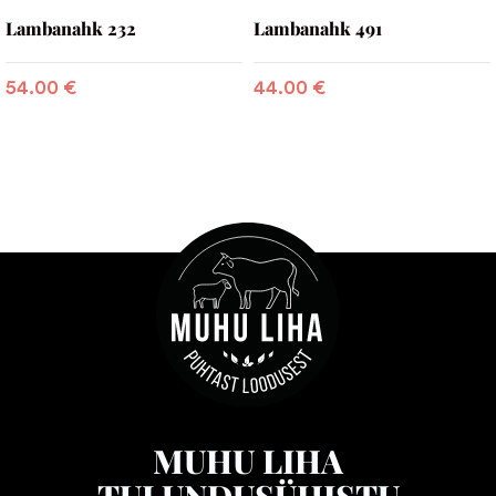
Lambanahk 232
Lambanahk 491
54.00
€
44.00
€
MUHU LIHA
TULUNDUSÜHISTU