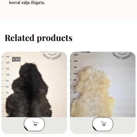
korral välja lõigata.
Related products
LISA
LISA
KORVI
KORVI