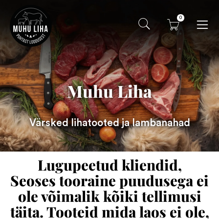
0
Muhu Liha
Värsked lihatooted ja lambanahad
Lugupeetud kliendid,
Seoses tooraine puudusega ei
ole võimalik kõiki tellimusi
täita. Tooteid mida laos ei ole,