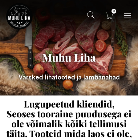
0
Muhu Liha
Värsked lihatooted ja lambanahad
Lugupeetud kliendid,
Seoses tooraine puudusega ei
ole võimalik kõiki tellimusi
täita. Tooteid mida laos ei ole,