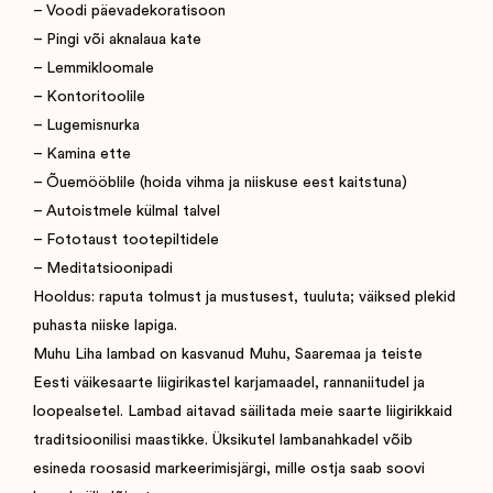
– Voodi päevadekoratisoon
– Pingi või aknalaua kate
– Lemmikloomale
– Kontoritoolile
– Lugemisnurka
– Kamina ette
– Õuemööblile (hoida vihma ja niiskuse eest kaitstuna)
– Autoistmele külmal talvel
– Fototaust tootepiltidele
– Meditatsioonipadi
Hooldus: raputa tolmust ja mustusest, tuuluta; väiksed plekid
puhasta niiske lapiga.
Muhu Liha lambad on kasvanud Muhu, Saaremaa ja teiste
Eesti väikesaarte liigirikastel karjamaadel, rannaniitudel ja
loopealsetel. Lambad aitavad säilitada meie saarte liigirikkaid
traditsioonilisi maastikke. Üksikutel lambanahkadel võib
esineda roosasid markeerimisjärgi, mille ostja saab soovi