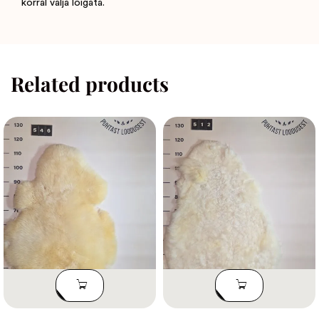
korral välja lõigata.
Related products
LISA
LISA
KORVI
KORVI