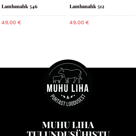
Lambanahk 546
Lambanahk 512
49.00
€
49.00
€
MUHU LIHA
TULUNDUSÜHISTU