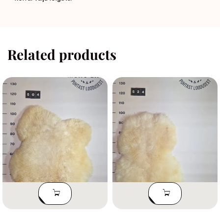
Related products
LISA
LISA
KORVI
KORVI