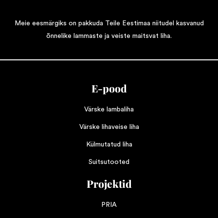
Meie eesmärgiks on pakkuda Teile Eestimaa niitudel kasvanud
õnnelike lammaste ja veiste maitsvat liha.
E-pood
Värske lambaliha
Värske lihaveise liha
Külmutatud liha
Suitsutooted
Projektid
PRIA