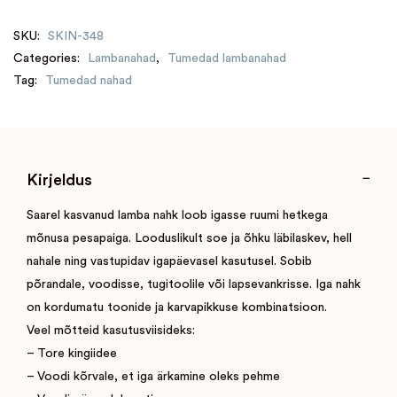
SKU:
SKIN-348
Categories:
Lambanahad
,
Tumedad lambanahad
Tag:
Tumedad nahad
Kirjeldus
Saarel kasvanud lamba nahk loob igasse ruumi hetkega
mõnusa pesapaiga. Looduslikult soe ja õhku läbilaskev, hell
nahale ning vastupidav igapäevasel kasutusel. Sobib
põrandale, voodisse, tugitoolile või lapsevankrisse. Iga nahk
on kordumatu toonide ja karvapikkuse kombinatsioon.
Veel mõtteid kasutusviisideks:
– Tore kingiidee
– Voodi kõrvale, et iga ärkamine oleks pehme