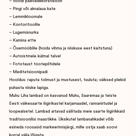
– Voodi päevadekoratisoon
– Pingi või aknalaua kate
– Lemmikloomale
– Kontoritoolile
– Lugemisnurka
– Kamina ette
– Õuemööblile (hoida vihma ja niiskuse eest kaitstuna)
– Autoistmele külmal talvel
– Fototaust tootepiltidele
– Meditatsioonipadi
Hooldus: raputa tolmust ja mustusest, tuuluta; väiksed plekid
puhasta niiske lapiga.
Muhu Liha lambad on kasvanud Muhu, Saaremaa ja teiste
Eesti väikesaarte liigirikastel karjamaadel, rannaniitudel ja
loopealsetel. Lambad aitavad säilitada meie saarte liigirikkaid
traditsioonilisi maastikke. Üksikutel lambanahkadel võib
esineda roosasid markeerimisjärgi, mille ostja saab soovi
korral välja lõigata.