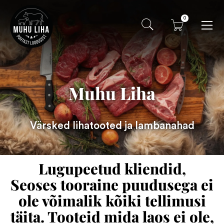
0
Muhu Liha
Värsked lihatooted ja lambanahad
Lugupeetud kliendid,
Seoses tooraine puudusega ei
ole võimalik kõiki tellimusi
täita. Tooteid mida laos ei ole,