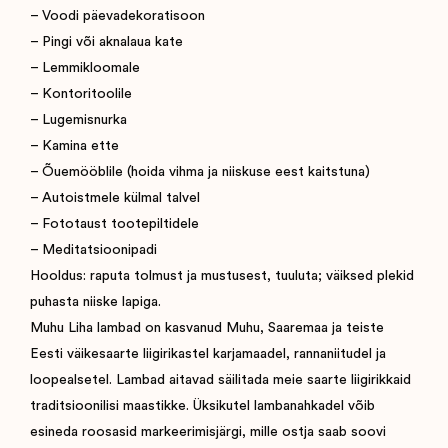
– Voodi päevadekoratisoon
– Pingi või aknalaua kate
– Lemmikloomale
– Kontoritoolile
– Lugemisnurka
– Kamina ette
– Õuemööblile (hoida vihma ja niiskuse eest kaitstuna)
– Autoistmele külmal talvel
– Fototaust tootepiltidele
– Meditatsioonipadi
Hooldus: raputa tolmust ja mustusest, tuuluta; väiksed plekid
puhasta niiske lapiga.
Muhu Liha lambad on kasvanud Muhu, Saaremaa ja teiste
Eesti väikesaarte liigirikastel karjamaadel, rannaniitudel ja
loopealsetel. Lambad aitavad säilitada meie saarte liigirikkaid
traditsioonilisi maastikke. Üksikutel lambanahkadel võib
esineda roosasid markeerimisjärgi, mille ostja saab soovi