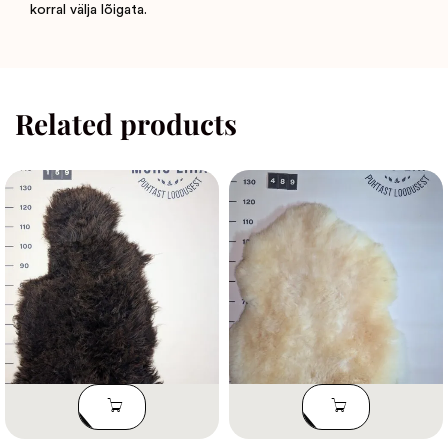
korral välja lõigata.
Related products
LISA
LISA
KORVI
KORVI