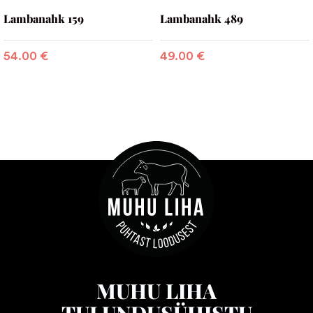
Lambanahk 159
Lambanahk 489
54.00
€
49.00
€
MUHU LIHA
TULUNDUSÜHISTU