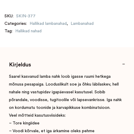
SKU:
SKIN-377
Categories:
Hallikad lambanahad
,
Lambanahad
Tag:
Hallikad nahad
Kirjeldus
Saarel kasvanud lamba nahk loob igasse ruumi hetkega
mõnusa pesapaiga. Looduslikult soe ja õhku läbilaskev, hell
nahale ning vastupidav igapäevasel kasutusel. Sobib
põrandale, voodisse, tugitoolile või lapsevankrisse. Iga nahk
on kordumatu toonide ja karvapikkuse kombinatsioon.
Veel mõtteid kasutusviisideks:
– Tore kingiidee
– Voodi kõrvale, et iga ärkamine oleks pehme