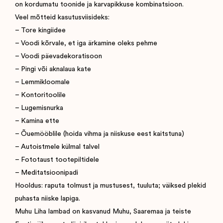
on kordumatu toonide ja karvapikkuse kombinatsioon.
Veel mõtteid kasutusviisideks:
– Tore kingiidee
– Voodi kõrvale, et iga ärkamine oleks pehme
– Voodi päevadekoratisoon
– Pingi või aknalaua kate
– Lemmikloomale
– Kontoritoolile
– Lugemisnurka
– Kamina ette
– Õuemööblile (hoida vihma ja niiskuse eest kaitstuna)
– Autoistmele külmal talvel
– Fototaust tootepiltidele
– Meditatsioonipadi
Hooldus: raputa tolmust ja mustusest, tuuluta; väiksed plekid
puhasta niiske lapiga.
Muhu Liha lambad on kasvanud Muhu, Saaremaa ja teiste