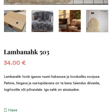
Lambanahk 503
34.00
€
Lambanahk toob igasse ruumi hubasuse ja loodusliku soojuse.
Pehme, hingava ja vastupidavana on ta kena täiendus diivanile,
tugitoolile või põrandale. Iga nahk on ainulaadne.
1 laos