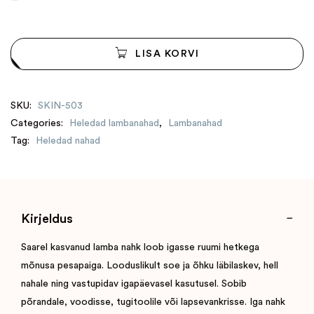
LISA KORVI
SKU:
SKIN-503
Categories:
Heledad lambanahad
,
Lambanahad
Tag:
Heledad nahad
Kirjeldus
Saarel kasvanud lamba nahk loob igasse ruumi hetkega
mõnusa pesapaiga. Looduslikult soe ja õhku läbilaskev, hell
nahale ning vastupidav igapäevasel kasutusel. Sobib
põrandale, voodisse, tugitoolile või lapsevankrisse. Iga nahk