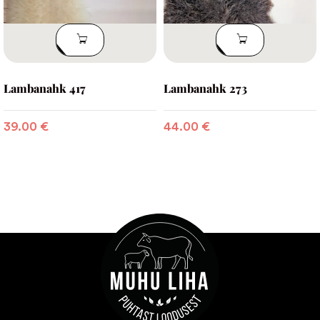
LISA
LISA
KORVI
KORVI
Lambanahk 417
Lambanahk 273
39.00
€
44.00
€