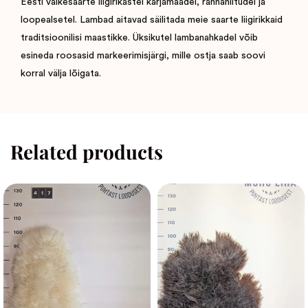
Eesti väikesaarte liigirikastel karjamaadel, rannaniitudel ja
loopealsetel. Lambad aitavad säilitada meie saarte liigirikkaid
traditsioonilisi maastikke. Üksikutel lambanahkadel võib
esineda roosasid markeerimisjärgi, mille ostja saab soovi
korral välja lõigata.
Related products