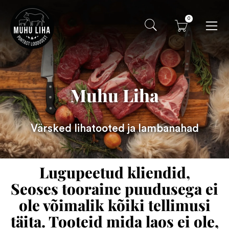
0
Muhu Liha
Värsked lihatooted ja lambanahad
Lugupeetud kliendid,
Seoses tooraine puudusega ei
ole võimalik kõiki tellimusi
täita. Tooteid mida laos ei ole,