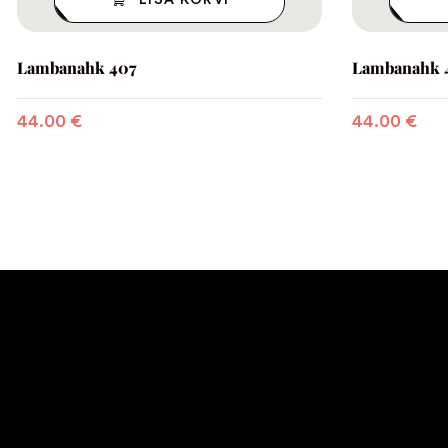
LISA KORVI
Lambanahk 407
Lambanahk 
44.00
€
44.00
€