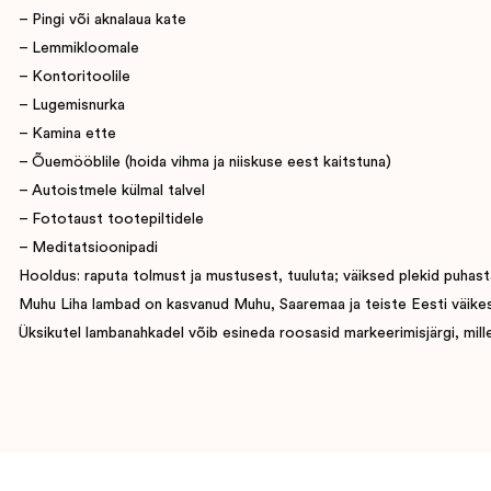
– Pingi või aknalaua kate
– Lemmikloomale
– Kontoritoolile
– Lugemisnurka
– Kamina ette
– Õuemööblile (hoida vihma ja niiskuse eest kaitstuna)
– Autoistmele külmal talvel
– Fototaust tootepiltidele
– Meditatsioonipadi
Hooldus: raputa tolmust ja mustusest, tuuluta; väiksed plekid puhasta
Muhu Liha lambad on kasvanud Muhu, Saaremaa ja teiste Eesti väikesaart
Üksikutel lambanahkadel võib esineda roosasid markeerimisjärgi, mille 