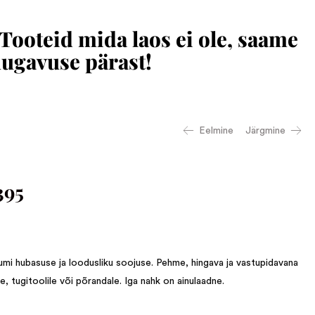
 Tooteid mida laos ei ole, saame
mugavuse pärast!
Eelmine
Järgmine
395
mi hubasuse ja loodusliku soojuse. Pehme, hingava ja vastupidavana
le, tugitoolile või põrandale. Iga nahk on ainulaadne.