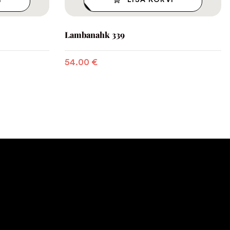
I
LISA KORVI
Lambanahk 339
54.00
€