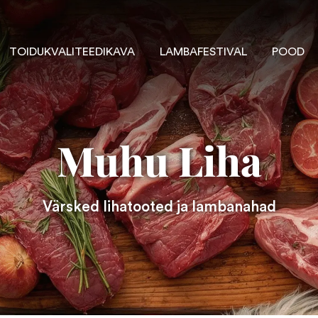
TOIDUKVALITEEDIKAVA
LAMBAFESTIVAL
POOD
Muhu Liha
Värsked lihatooted ja lambanahad