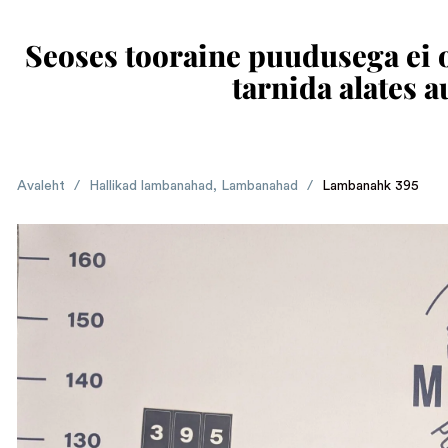
Seoses tooraine puudusega ei ol
tarnida alates 
Avaleht
/
Hallikad lambanahad
,
Lambanahad
/
Lambanahk 395