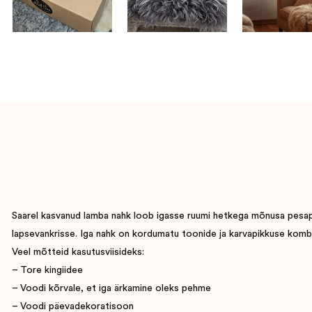
Saarel kasvanud lamba nahk loob igasse ruumi hetkega mõnusa pesapaig
lapsevankrisse. Iga nahk on kordumatu toonide ja karvapikkuse komb
Veel mõtteid kasutusviisideks:
– Tore kingiidee
– Voodi kõrvale, et iga ärkamine oleks pehme
– Voodi päevadekoratisoon