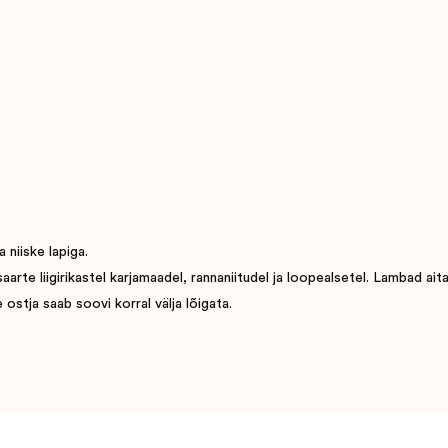
 niiske lapiga.
e liigirikastel karjamaadel, rannaniitudel ja loopealsetel. Lambad aitavad
ostja saab soovi korral välja lõigata.