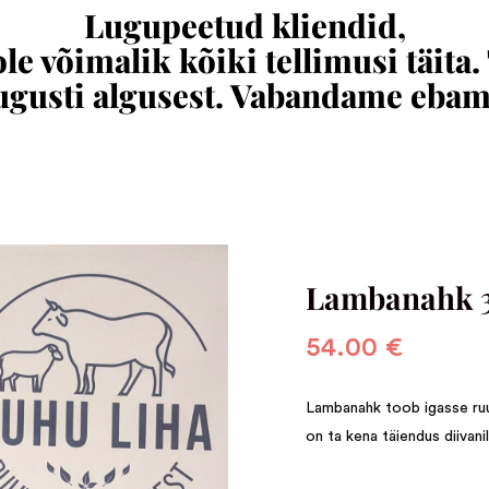
Lugupeetud kliendid,
e võimalik kõiki tellimusi täita.
augusti algusest. Vabandame eba
Lambanahk 
54.00
€
Lambanahk toob igasse ruu
on ta kena täiendus diivani