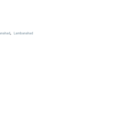
banahad
,
Lambanahad