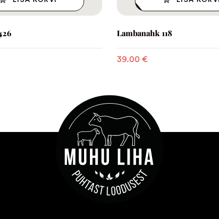
LISA KORVI
LISA KORV
426
Lambanahk 118
39.00
€