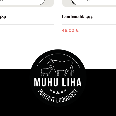
489
Lambanahk 494
49.00
€