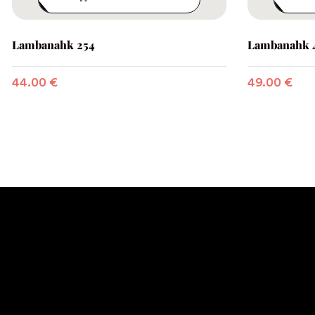
Lambanahk 254
Lambanahk 
44.00
€
49.00
€