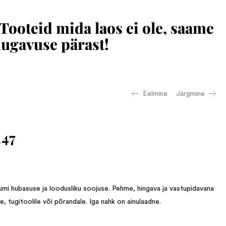
 Tooteid mida laos ei ole, saame
mugavuse pärast!
Eelmine
Järgmine
147
mi hubasuse ja loodusliku soojuse. Pehme, hingava ja vastupidavana
le, tugitoolile või põrandale. Iga nahk on ainulaadne.