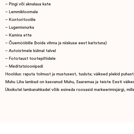
– Pingi või aknalaua kate
– Lemmikloomale
– Kontoritoolile
– Lugemisnurka
– Kamina ette
– Õuemööblile (hoida vihma ja niiskuse eest kaitstuna)
– Autoistmele külmal talvel
– Fototaust tootepiltidele
– Meditatsioonipadi
Hooldus: raputa tolmust ja mustusest, tuuluta; väiksed plekid puhasta
Muhu Liha lambad on kasvanud Muhu, Saaremaa ja teiste Eesti väikesaart
Üksikutel lambanahkadel võib esineda roosasid markeerimisjärgi, mille 