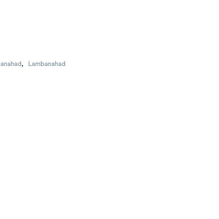
banahad
,
Lambanahad