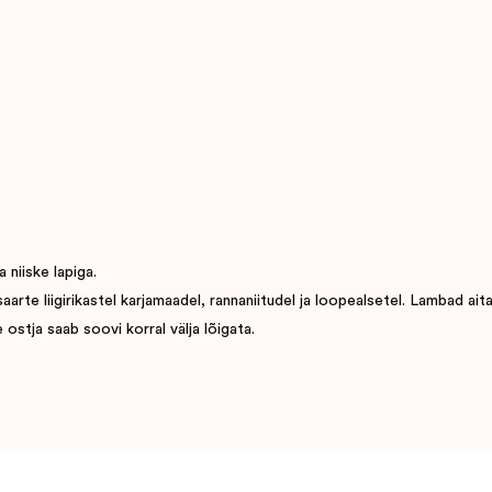
 niiske lapiga.
e liigirikastel karjamaadel, rannaniitudel ja loopealsetel. Lambad aitavad
ostja saab soovi korral välja lõigata.