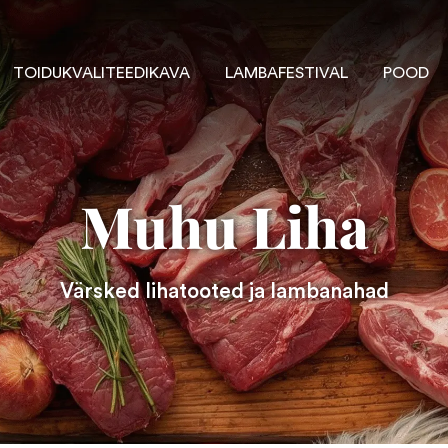
TOIDUKVALITEEDIKAVA
LAMBAFESTIVAL
POOD
Muhu Liha
Värsked lihatooted ja lambanahad