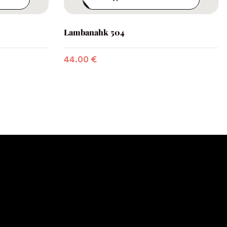
Lambanahk 504
44.00
€