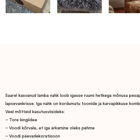
Saarel kasvanud lamba nahk loob igasse ruumi hetkega mõnusa pesapaig
lapsevankrisse. Iga nahk on kordumatu toonide ja karvapikkuse komb
Veel mõtteid kasutusviisideks:
– Tore kingiidee
– Voodi kõrvale, et iga ärkamine oleks pehme
– Voodi päevadekoratisoon