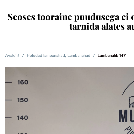
Seoses tooraine puudusega ei ol
tarnida alates 
Avaleht
/
Heledad lambanahad
,
Lambanahad
/
Lambanahk 147