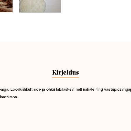
Kirjeldus
a. Looduslikult soe ja õhku läbilaskev, hell nahale ning vastupidav iga
inatsioon.