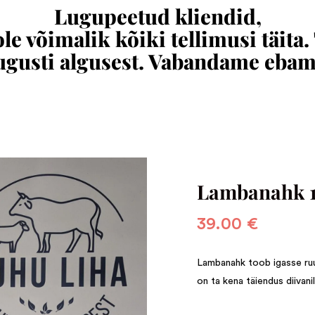
Lugupeetud kliendid,
e võimalik kõiki tellimusi täita.
augusti algusest. Vabandame eba
Lambanahk 
39.00
€
Lambanahk toob igasse ruu
on ta kena täiendus diivani