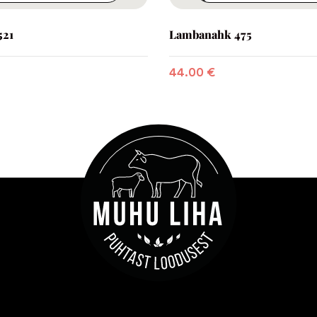
521
Lambanahk 475
44.00
€