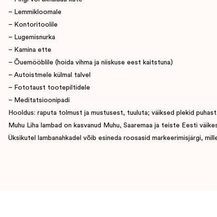
– Lemmikloomale
– Kontoritoolile
– Lugemisnurka
– Kamina ette
– Õuemööblile (hoida vihma ja niiskuse eest kaitstuna)
– Autoistmele külmal talvel
– Fototaust tootepiltidele
– Meditatsioonipadi
Hooldus: raputa tolmust ja mustusest, tuuluta; väiksed plekid puhasta
Muhu Liha lambad on kasvanud Muhu, Saaremaa ja teiste Eesti väikesaart
Üksikutel lambanahkadel võib esineda roosasid markeerimisjärgi, mille 