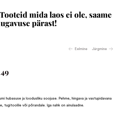
 Tooteid mida laos ei ole, saame
mugavuse pärast!
Eelmine
Järgmine
149
mi hubasuse ja loodusliku soojuse. Pehme, hingava ja vastupidavana
le, tugitoolile või põrandale. Iga nahk on ainulaadne.