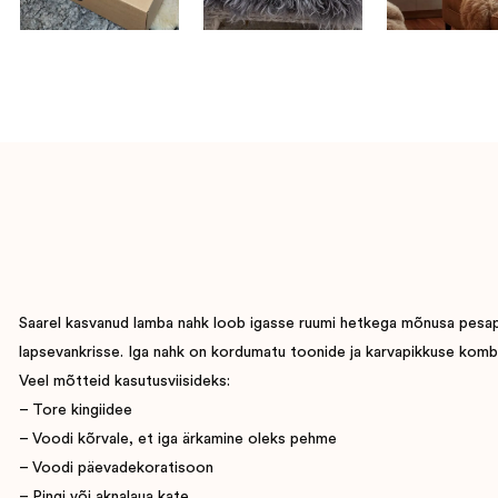
Saarel kasvanud lamba nahk loob igasse ruumi hetkega mõnusa pesapaig
lapsevankrisse. Iga nahk on kordumatu toonide ja karvapikkuse komb
Veel mõtteid kasutusviisideks:
– Tore kingiidee
– Voodi kõrvale, et iga ärkamine oleks pehme
– Voodi päevadekoratisoon
– Pingi või aknalaua kate