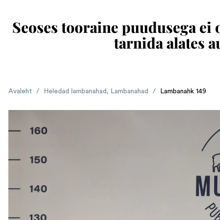
Seoses tooraine puudusega ei ol
tarnida alates 
Avaleht
/
Heledad lambanahad
,
Lambanahad
/
Lambanahk 149