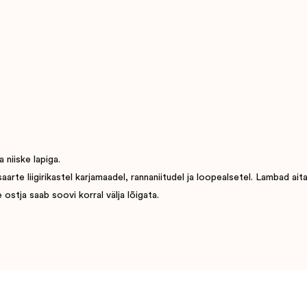
 niiske lapiga.
e liigirikastel karjamaadel, rannaniitudel ja loopealsetel. Lambad aitavad
ostja saab soovi korral välja lõigata.