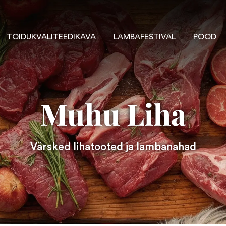
TOIDUKVALITEEDIKAVA
LAMBAFESTIVAL
POOD
Muhu Liha
Värsked lihatooted ja lambanahad