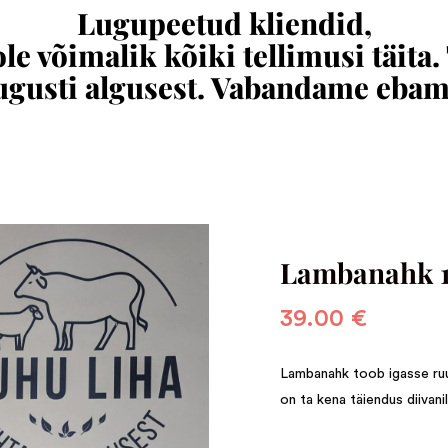
Lugupeetud kliendid,
e võimalik kõiki tellimusi täita.
augusti algusest. Vabandame eba
Lambanahk 
39.00
€
Lambanahk toob igasse ruu
on ta kena täiendus diivani