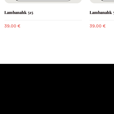
Lambanahk 515
Lambanahk 
39.00
€
39.00
€