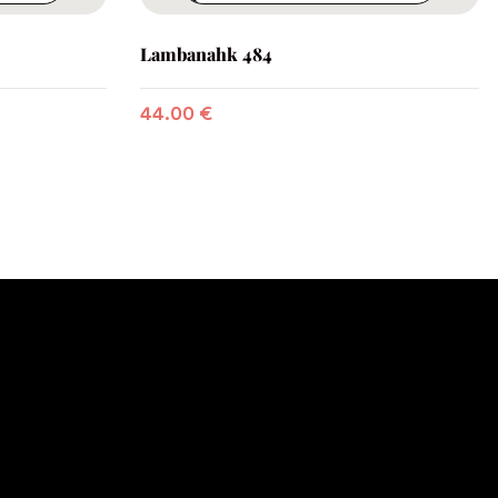
Lambanahk 484
44.00
€