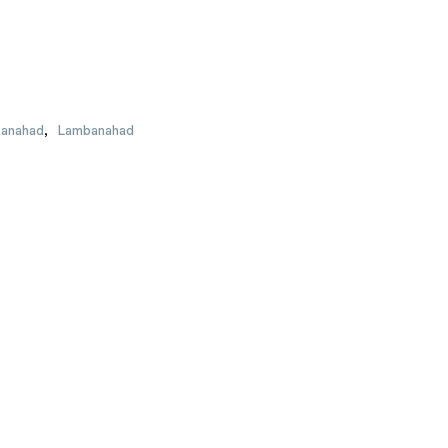
banahad
,
Lambanahad