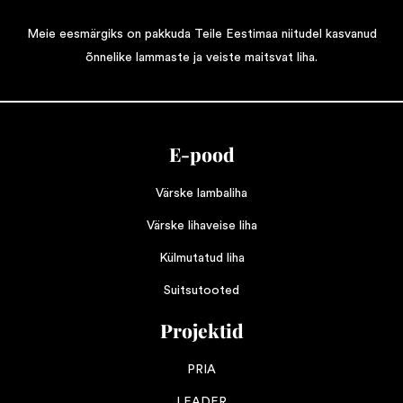
Meie eesmärgiks on pakkuda Teile Eestimaa niitudel kasvanud
õnnelike lammaste ja veiste maitsvat liha.
E-pood
Värske lambaliha
Värske lihaveise liha
Külmutatud liha
Suitsutooted
Projektid
PRIA
LEADER