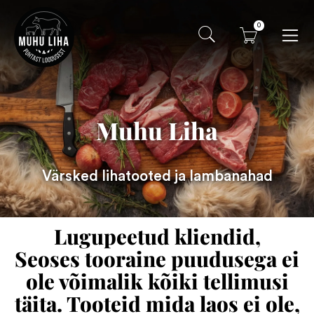
0
Muhu Liha
Värsked lihatooted ja lambanahad
Lugupeetud kliendid,
Seoses tooraine puudusega ei
ole võimalik kõiki tellimusi
täita. Tooteid mida laos ei ole,