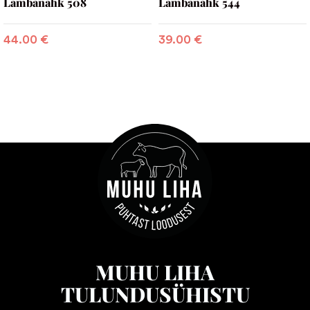
Lambanahk 508
Lambanahk 544
44.00
€
39.00
€
MUHU LIHA
TULUNDUSÜHISTU