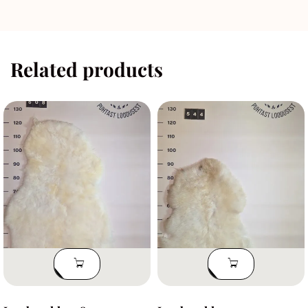
Related products
LISA
LISA
KORVI
KORVI