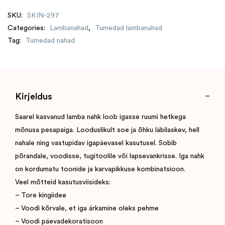
SKU:
SKIN-297
Categories:
Lambanahad
,
Tumedad lambanahad
Tag:
Tumedad nahad
Kirjeldus
Saarel kasvanud lamba nahk loob igasse ruumi hetkega
mõnusa pesapaiga. Looduslikult soe ja õhku läbilaskev, hell
nahale ning vastupidav igapäevasel kasutusel. Sobib
põrandale, voodisse, tugitoolile või lapsevankrisse. Iga nahk
on kordumatu toonide ja karvapikkuse kombinatsioon.
Veel mõtteid kasutusviisideks:
– Tore kingiidee
– Voodi kõrvale, et iga ärkamine oleks pehme
– Voodi päevadekoratisoon