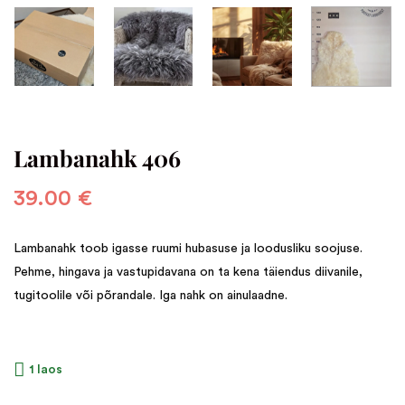
Lambanahk 406
39.00
€
Lambanahk toob igasse ruumi hubasuse ja loodusliku soojuse.
Pehme, hingava ja vastupidavana on ta kena täiendus diivanile,
tugitoolile või põrandale. Iga nahk on ainulaadne.
1 laos