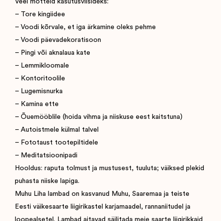
Veel mõtteid kasutusviisideks:
– Tore kingiidee
– Voodi kõrvale, et iga ärkamine oleks pehme
– Voodi päevadekoratisoon
– Pingi või aknalaua kate
– Lemmikloomale
– Kontoritoolile
– Lugemisnurka
– Kamina ette
– Õuemööblile (hoida vihma ja niiskuse eest kaitstuna)
– Autoistmele külmal talvel
– Fototaust tootepiltidele
– Meditatsioonipadi
Hooldus: raputa tolmust ja mustusest, tuuluta; väiksed plekid
puhasta niiske lapiga.
Muhu Liha lambad on kasvanud Muhu, Saaremaa ja teiste
Eesti väikesaarte liigirikastel karjamaadel, rannaniitudel ja
loopealsetel. Lambad aitavad säilitada meie saarte liigirikkaid