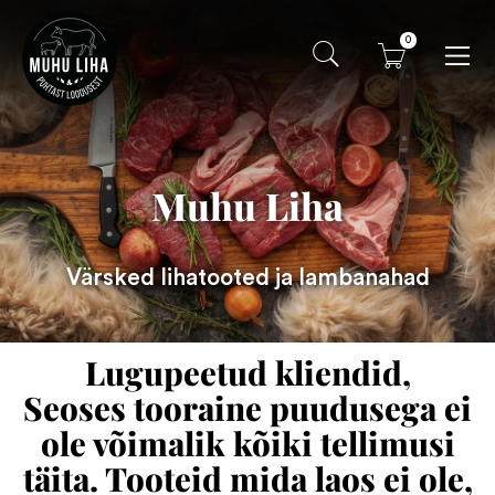
0
Muhu Liha
Värsked lihatooted ja lambanahad
Lugupeetud kliendid,
Seoses tooraine puudusega ei
ole võimalik kõiki tellimusi
täita. Tooteid mida laos ei ole,