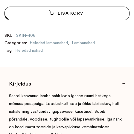
LISA KORVI
SKU:
SKIN-406
Categories:
Heledad lambanahad
,
Lambanahad
Tag:
Heledad nahad
Kirjeldus
Saarel kasvanud lamba nahk loob igasse ruumi hetkega
mõnusa pesapaiga. Looduslikult soe ja õhku läbilaskev, hell
nahale ning vastupidav igapäevasel kasutusel. Sobib
põrandale, voodisse, tugitoolile või lapsevankrisse. Iga nahk
on kordumatu toonide ja karvapikkuse kombinatsioon.